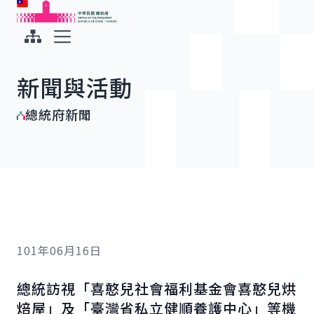
:::
:::
跳到主要內容
中華民國總統府
展開選單
新聞與活動
總統府新聞
101年06月16日
總統訪視「喜憨兒社會福利基金會喜憨兒烘
焙屋」及「臺灣省私立健順養護中心」等機