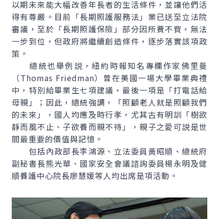
以期未來能大幅改善年長者的生活條件，並讓他們活
得有尊嚴。目前「長期照護服務法」業已送至立法院
審議，至於「長期照護保險」部分因所費不貲，無法
一步到位，但政府將繼續創造條件，逐步落實該項政
策。
總統也舉例説，紐約時報知名專欄作家佛里曼
（Thomas Friedman）曾在美國一場大學畢業典禮
中，特別給畢業生七項建議，最後一項是「打電話給
母親」；因此，總統強調，「照顧老人就是照顧我們
的未來」，國人均應及時行孝，尤其古有明訓「樹欲
靜而風不止、子欲養而親不待」，親子之愛可説是世
間最重要的價值與記憶。
包括內政部長李鴻源、立法委員黃昭順、總統府
副秘書長熊光華、國家安全會議諮詢委員楊永明及健
順養護中心院長廖慧媛等人均出席是項活動。