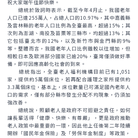
祝大家端午佳節快樂。
總統於致詞時表示，截至今年4月止，我國老年
人口已達255萬人，占總人口的10.97%，其中嘉義縣
及雲林縣的老年人口比例為全臺最高，超過15%；其
次則為澎湖、南投及苗栗等三縣市，均超過13%；其
它包括臺北市的12%，以及新竹市與金門縣的9%
等。整體而言，我國老年人口比例雖較以往增加，但
相較日本及歐洲部分國家已逾20%，臺灣僅須做好準
備，即可因應高齡化社會的到來。
總統指出，全臺老人福利機構目前已有1,051
家，提供約5萬個床位，若再配合護理之家所提供約
3.3萬個床位，基本上，床位數量已可滿足國內老年人
口的需求，僅有部分縣市發生分配不均現象，仍須加
強改善。
總統說，照顧老人是政府不可迴避之責任，如何
讓長輩活得「健康、快樂、有尊嚴」，更是政府推動
老人政策中最重要的一環，因此他上任後第二年陸續
開辦「國民年金保險」及「勞保年金制度」等政策，