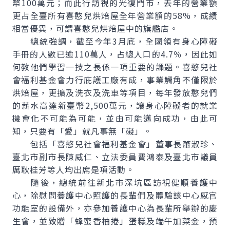
幣100萬元；而此行訪視的光復門市，去年的營業額
更占全臺所有喜憨兒烘焙屋全年營業額的58%，成績
相當優異，可謂喜憨兒烘焙屋中的旗艦店。
總統強調，截至今年3月底，全國領有身心障礙
手冊的人數已逾110萬人，占總人口的4.7％，因此如
何教他們學習一技之長係一項重要的課題。喜憨兒社
會福利基金會力行庇護工廠有成，事業觸角不僅限於
烘焙屋，更擴及洗衣及洗車等項目，每年發放憨兒們
的薪水高達新臺幣2,500萬元，讓身心障礙者的就業
機會化不可能為可能，並由可能邁向成功，由此可
知，只要有「愛」就凡事無「礙」。
包括「喜憨兒社會福利基金會」董事長蕭淑珍、
臺北市副市長陳威仁、立法委員費鴻泰及臺北市議員
厲耿桂芳等人均出席是項活動。
隨後，總統前往新北市深坑區訪視健順養護中
心，除慰問養護中心照護的長輩們及體驗該中心感官
功能室的設備外，亦參加養護中心為長輩所舉辦的慶
生會，並致贈「蜂蜜香柚捲」蛋糕及端午加菜金，預