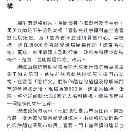
構
端午節即將到來，為關懷身心障礙者及年長者，
馬英九總統下午分別訪視「喜憨兒社會福利基金會喜
憨兒烘焙屋」及「臺灣省私立健順養護中心」等機
構，除採購600盒喜憨兒烘焙屋製作的「蜂蜜香柚
捲」蛋糕，並呼籲國人及時行孝，政府亦將逐步創造
條件，落實「長期照護保險」政策。
總統由總統府副秘書長熊光華及行政院勞委會主
委王如玄陪同，首先前往喜憨兒烘焙屋光復門市訪
視，在觀看「憨師父」們製作麵包的過程及瞭解該門
市的營運狀況後，現場購買600盒「蜂蜜香柚捲」蛋
糕，將分送給新北市6家老人福利機構，讓長輩度過
一個愉快的端午佳節。
總統致詞時表示，他於擔任臺北市長任內，開放
市府一樓大廳設置喜憨兒烘焙屋，由於憨師父們製作
的糕餅麵包深受市府員工喜愛，門市營業額可達新台