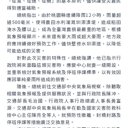
「從寬、從速、從簡」的基本原則，儘快讓受災農民
得到適當補助。
總統指出，由於桃園縣連續降雨12小時，雨量超
過500毫米，使得農田水利灌溉圳渠潰堤，造成稻田
淹水及腰以上，成為全臺灣農損最嚴重的地區。根據
氣象預報顯示，未來還有豪大雨或超大豪雨，地方政
府應持續做好預防工作，儘快整修水圳渠道，以降低
可能造成的災害。
針對此次災害的特殊性，總統強調，他已指示行
政院將來面臨這類災害時，應變中心就要一級開設，
並重新檢討氣象預報系統及停班停課標準，以有效因
應因單純豪雨所造成的損害。
隨後，總統前往交通部中央氣象局視察，除聽取
相關氣象預報及提供服務狀況，並與行政院長陳冲、
交通部長毛治國、行政院人事行政總處人事長黃富
源、交通部中央氣象局局長辛在勤及國家災害防救科
技中心主任陳亮全等人，就預防性撤離、封橋封路及
停班停課等措施廣泛交換意見。