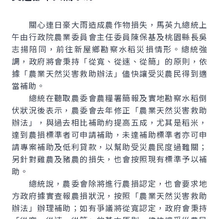
關心連日豪大雨造成農作物損失，馬英九總統上
午由行政院農業委員會主任委員陳保基及桃園縣長吳
志揚陪同，前往新屋鄉勘察水稻災損情形。總統強
調，政府將會秉持「從寬、從速、從簡」的原則，依
據「農業天然災害救助辦法」儘快讓受災農民得到適
當補助。
總統在聽取農委會農糧署簡報及實地勘察水稻倒
伏狀況後表示，農委會去年修正「農業天然災害救助
辦法」，與過去相比補助約提高五成，尤其是稻米，
達到農損標準者可申請補助，未達補助標準者亦可申
請專案補助及低利貸款，以幫助受災農民度過難關；
另針對雞農及豬農的損失，也會按照現有標準予以補
助。
總統說，農委會除將進行農損認定，也會要求地
方政府據實查報農損狀況，按照「農業天然災害救助
辦法」辦理補助；如有爭議將從寬認定，政府會秉持