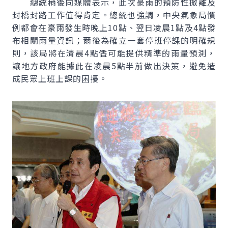
總統稍後向媒體表示，此次豪雨的預防性撤離及
封橋封路工作值得肯定。總統也強調，中央氣象局慣
例都會在豪雨發生時晚上10點、翌日凌晨1點及4點發
布相關雨量資訊；爾後為確立一套停班停課的明確規
則，該局將在清晨4點儘可能提供精準的雨量預測，
讓地方政府能據此在凌晨5點半前做出決策，避免造
成民眾上班上課的困擾。