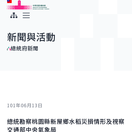
:::
:::
跳到主要內容
中華民國總統府
展開選單
新聞與活動
總統府新聞
101年06月13日
總統勘察桃園縣新屋鄉水稻災損情形及視察
交通部中央氣象局