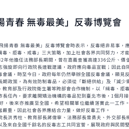
揚青春 無毒最美」反毒博覽會
揚青春 無毒最美」反毒博覽會時表示，反毒絕非易事，應
緝毒、拒毒、戒毒」三大策略，加上社會各界共同努力，才
年他擔任法務部長期間，曾在嘉義查獲高達336公斤、價
志強旋即向行政院長連戰建議，政府應向毒品宣戰；因此自
毒會議，時至今日，政府每年仍然舉辦全國反毒會議，顯見
期政策，為有效防制毒品，必須從「斷絕供給」及「減少需
、教育部及行政院衛生署等跨部會合作機制，以「緝毒、拒
任內，要求離開矯治機構的毒品犯到臺北市後，1個月接受
好，後來亦推廣至全國，希望相關單位繼續落實此一工作
當嚴重，因此社會各界應結合力量，做好反毒工作。
長洪秀柱、教育部長蔣偉寧、法務部長曾勇夫、外交部長楊
以及來自全國千餘名的反毒志工共同宣誓，展現政府與民間