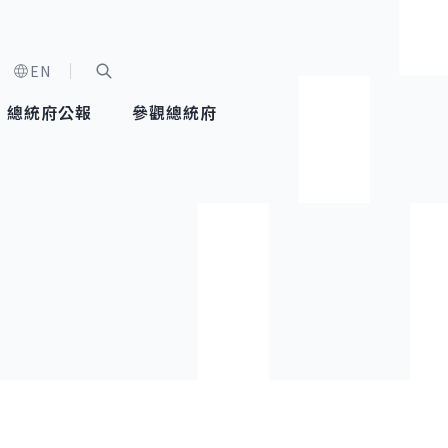
EN
字級選單
展開關鍵字搜尋
總統府公報
參觀總統府
健康台灣推動委員會
總統令
蕭美琴副總統
建築風華
全社會
每日活
行憲後
總統府
外交
網路相簿
國防