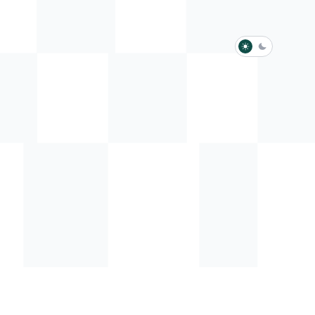
淺色模式
深色模式
防衛韌性委員會
動行程
歷任總統與副總統
展覽