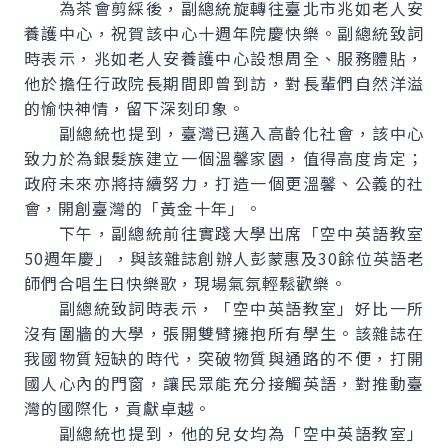
為茶會剪綵後，副總統旋轉往臺北市兆如老人安
養護中心，祝賀該中心十週年院慶快樂。副總統致詞
時表示，兆如老人安養護中心設想周全、服務體貼，
他於擔任行政院長期間即曾到訪，對長輩們自然洋溢
的愉快神情，留下深刻印象。
副總統也提到，臺灣已邁入高齡化社會，該中心
致力於為銀髮族建立一個溫馨家園，值得高度肯定；
政府未來亦將持續努力，打造一個更溫馨、公義的社
會，開創臺灣的「黃金十年」。
下午，副總統前往實踐大學出席「空中英語教室
50週年慶」，與該雜誌創辦人彭蒙惠及30餘位英語老
師們合唱生日快樂歌，現場氣氛輕鬆歡樂。
副總統致詞時表示，「空中英語教室」好比一所
沒有圍牆的大學，張開雙臂擁抱所有學生。該雜誌在
我國物質短缺的時代，突破物質與通路的不便，打開
國人心內的門窗，讓民眾能充分接觸英語，對推動臺
灣的國際化，貢獻卓越。
副總統也提到，他的兒女均為「空中英語教室」