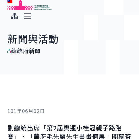
:::
:::
跳到主要內容
中華民國總統府
展開選單
新聞與活動
總統府新聞
101年06月02日
副總統出席「第2屆奧運小桂冠親子路跑
賽」、「華府毛先榮先生書畫個展」開幕茶