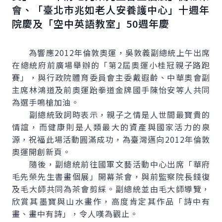
會、「臺北市兆如老人安養護中心」十週年
院慶及「空中英語教室」50週年慶
為響應2012年倫敦奧運，吳敦義副總統上午出席
在總統府前廣場舉辦的「第2屆奧運小桂冠親子路跑
賽」，與行政院體育委員會主委戴遐齡、中華奧會副
主席林鴻道及前奧運跆拳道金牌國手陳怡安等人共同
為選手鳴槍加油。
副總統致詞時表示，親子之情是人世間最寶貴的
情誼，而健康則是人類最大的資產與國家活力的泉
源，祝福此場活動圓滿成功，為臺灣邁向2012年倫敦
奧運開創新頁。
隨後，副總統前往國軍文藝活動中心出席「華府
毛先榮先生書畫個展」開幕茶會，與前監察院長錢復
及毛大師共同為茶會剪綵。副總統並由毛大師導覽，
欣賞其墨寶與山水畫作，高度肯定其作品「詩中有
畫、畫中有詩」，令人嘆為觀止。