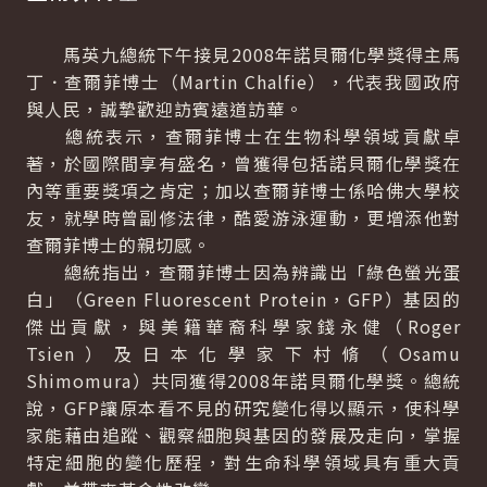
馬英九總統下午接見2008年諾貝爾化學獎得主馬
丁．查爾菲博士（Martin Chalfie），代表我國政府
與人民，誠摯歡迎訪賓遠道訪華。
總統表示，查爾菲博士在生物科學領域貢獻卓
著，於國際間享有盛名，曾獲得包括諾貝爾化學獎在
內等重要獎項之肯定；加以查爾菲博士係哈佛大學校
友，就學時曾副修法律，酷愛游泳運動，更增添他對
查爾菲博士的親切感。
總統指出，查爾菲博士因為辨識出「綠色螢光蛋
白」（Green Fluorescent Protein，GFP）基因的
傑出貢獻，與美籍華裔科學家錢永健（Roger
Tsien）及日本化學家下村脩（Osamu
Shimomura）共同獲得2008年諾貝爾化學獎。總統
說，GFP讓原本看不見的研究變化得以顯示，使科學
家能藉由追蹤、觀察細胞與基因的發展及走向，掌握
特定細胞的變化歷程，對生命科學領域具有重大貢