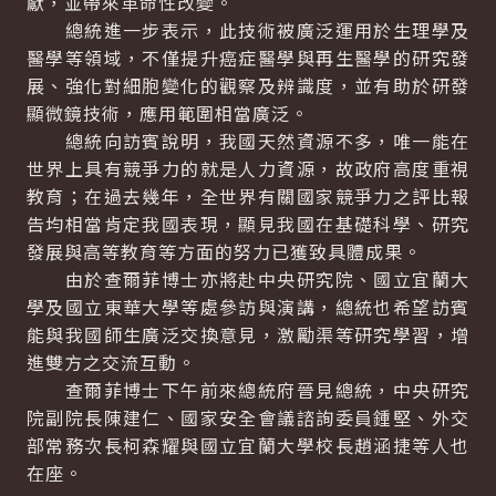
獻，並帶來革命性改變。
總統進一步表示，此技術被廣泛運用於生理學及
醫學等領域，不僅提升癌症醫學與再生醫學的研究發
展、強化對細胞變化的觀察及辨識度，並有助於研發
顯微鏡技術，應用範圍相當廣泛。
總統向訪賓說明，我國天然資源不多，唯一能在
世界上具有競爭力的就是人力資源，故政府高度重視
教育；在過去幾年，全世界有關國家競爭力之評比報
告均相當肯定我國表現，顯見我國在基礎科學、研究
發展與高等教育等方面的努力已獲致具體成果。
由於查爾菲博士亦將赴中央研究院、國立宜蘭大
學及國立東華大學等處參訪與演講，總統也希望訪賓
能與我國師生廣泛交換意見，激勵渠等研究學習，增
進雙方之交流互動。
查爾菲博士下午前來總統府晉見總統，中央研究
院副院長陳建仁、國家安全會議諮詢委員鍾堅、外交
部常務次長柯森耀與國立宜蘭大學校長趙涵捷等人也
在座。