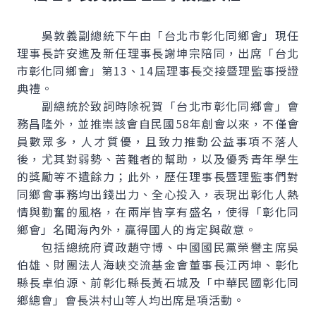
吳敦義副總統下午由「台北市彰化同鄉會」現任
理事長許安進及新任理事長謝坤宗陪同，出席「台北
市彰化同鄉會」第13、14屆理事長交接暨理監事授證
典禮。
副總統於致詞時除祝賀「台北市彰化同鄉會」會
務昌隆外，並推崇該會自民國58年創會以來，不僅會
員數眾多，人才質優，且致力推動公益事項不落人
後，尤其對弱勢、苦難者的幫助，以及優秀青年學生
的獎勵等不遺餘力；此外，歷任理事長暨理監事們對
同鄉會事務均出錢出力、全心投入，表現出彰化人熱
情與勤奮的風格，在兩岸皆享有盛名，使得「彰化同
鄉會」名聞海內外，贏得國人的肯定與敬意。
包括總統府資政趙守博、中國國民黨榮譽主席吳
伯雄、財團法人海峽交流基金會董事長江丙坤、彰化
縣長卓伯源、前彰化縣長黃石城及「中華民國彰化同
鄉總會」會長洪村山等人均出席是項活動。