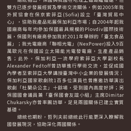
雙方已逐步發展經貿及學術交流關係，例如2005年我
外貿協會在保京索菲亞(Sofia)設立「臺灣貿易中
心」，協助我產品拓展保加利亞市場；自2004年起我
國廠商每年均參加保國最具規模的Plovdiv國際技術
展，保國則有廠商參加我於2011年舉辦的「臺北食品
展」；我光電廠商「聯相光電」(NexPower)投入9百
萬歐元在保國設立太陽能光電發電廠，生產產品銷
售；此外，保加利亞一流學府索菲亞大學副校長
Alexander Fedtoff曾訪華進行學術交流，並促成國
內學者至索菲亞大學講授臺灣中小企業的發展情況；
保加利亞國家歌劇院1百多位演員也曾應邀訪華演出
歌劇「杜蘭朵公主」十餘場，受到國內高度好評；另
保國國會議員兼「臺保國會友誼小組」主席Dimitar
Chukarsky亦曾率團訪華，足見兩國關係已建立實質
基礎。
總統也期盼，哲列夫前總統此行能更深入瞭解我
國發展現況，協助深化兩國關係。