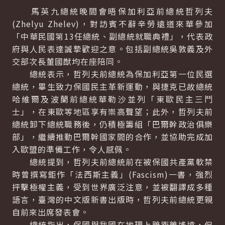
馬英九總統晚間會晤保加利亞前總統哲列夫
(Zhelyu Zhelev)，對訪賓不辭辛勞遠道來華參加
「中華民國第13任總統、副總統就職典禮」，代表政
府與人民表達誠摯歡迎之意。包括副總統吳敦義及外
交部次長董國猷均在座陪同。
總統表示，哲列夫前總統為保加利亞第一位民選
總統，畢生致力保國民主革新運動，與捷克已故總統
哈維爾及波蘭前總統華勒沙並列「東歐民主三鬥
士」，在東歐等地區享有崇高聲望；此外，哲列夫前
總統卸下總統職務後，仍積極籌組「巴爾幹政治俱樂
部」，繼續推動巴爾幹國家間的合作，並協助完成加
入歐盟的準備工作，令人感佩。
總統提到，哲列夫前總統前在被保國共產黨軟禁
時曾撰寫鉅作「法西斯主義」(Fascism)一書，強烈
抨擊極權主義，受到世界廣泛注意，並被翻譯成多種
語言，臺灣的中文版新書出版時，哲列夫前總統更親
自前來出席發表會。
總統指出，保國與我國在地理上雖距離遙遠，但