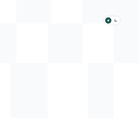
淺色模式
深色模式
防衛韌性委員會
動行程
歷任總統與副總統
展覽