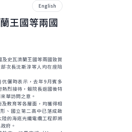
English
蘭王國等兩國
國及史瓦濟蘭王國等兩國致賀
交部次長沈斯淳等人均在座陪
ada)伉儷時表示，去年9月賓多
國政府熱烈接待，賴院長返國後特
期來華訪問之意。
及教育等各層面，均獲得相
情形、國立第二高中已落成啟
大陸的海底光纖電纜工程即將
化政府。