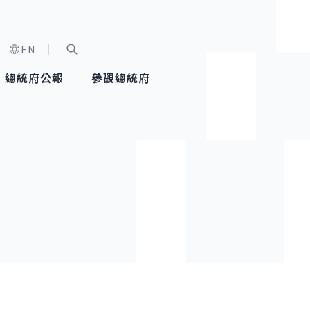
EN
字級選單
展開關鍵字搜尋
總統府公報
參觀總統府
健康台灣推動委員會
總統令
蕭美琴副總統
建築風華
全社會
每日活
行憲後
總統府
外交
網路相簿
國防