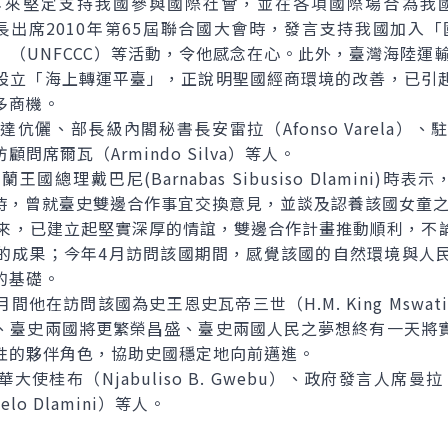
堅定支持我國參與國際社會，並在各項國際場合為我國執言
mos）外長出席2010年第65屆聯合國大會時，發言支持我國加
（UNFCCC）等活動，令他感念在心。此外，臺灣海陸運
設立「海上轉運平臺」，正說明聖國經商環境的改善，已引
多商機。
、部長級內閣秘書長安雷拉（Afonso Varela）、駐比
及國防顧問席爾瓦（Armindo Silva）等人。
理戴巴尼(Barnabas Sibusiso Dlamini)時
華時，曾就臺史雙邊合作事宜交換意見，並談及認養該國女童
，已建立起堅實深厚的情誼，雙邊合作計畫推動順利，不
的成果；今年4月訪問該國期間，感覺該國的自然環境與人
的基礎。
訪問該國為史王恩史瓦帝三世（H.M. King Mswati
、臺史兩國將更繁榮昌盛、臺史兩國人民之夢想終有一天將
性的夥伴角色，協助史國穩定地向前邁進。
（Njabuliso B. Gwebu）、政府發言人席曼拉（Pe
o Dlamini）等人。