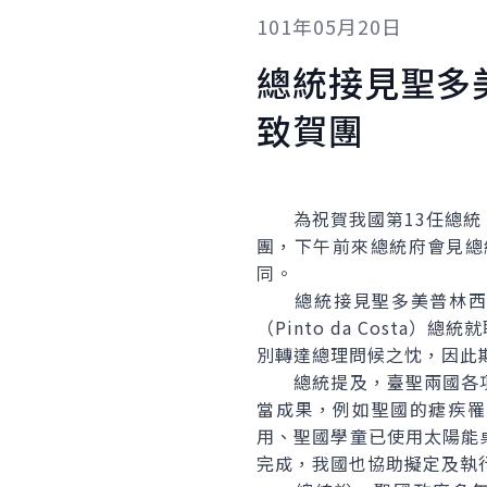
101年05月20日
總統接見聖多
致賀團
為祝賀我國第13任總統、
團，下午前來總統府會見總
同。
總統接見聖多美普林西比民主共和
（Pinto da Cost
別轉達總理問候之忱，因此
總統提及，臺聖兩國各項
當成果，例如聖國的瘧疾罹
用、聖國學童已使用太陽能
完成，我國也協助擬定及執