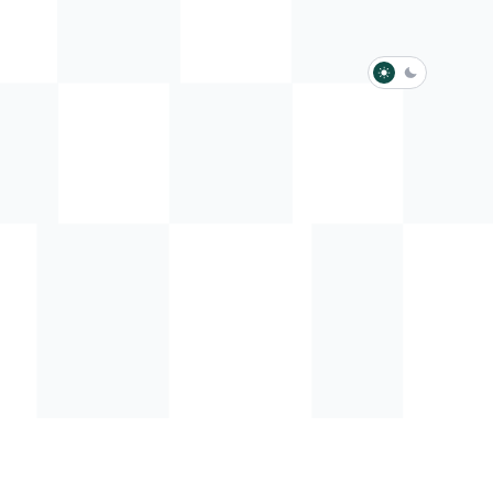
淺色模式
深色模式
防衛韌性委員會
動行程
歷任總統與副總統
展覽