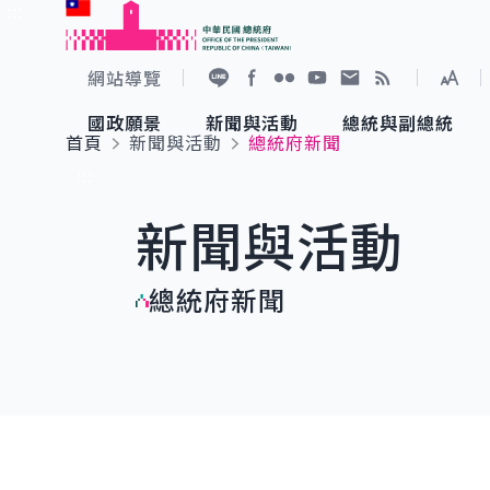
:::
跳到主要內容
中華民國總統府
網站導覽
展開
加入好友
Facebook
Flickr
YouTube
寫信給總統
RSS
國政願景
新聞與活動
總統與副總統
首頁
新聞與活動
總統府新聞
國政願景
新聞與活動
總統與副總統
參觀總統府
:::
新聞與活動
國家氣候變遷對策委員會
總統府新聞
賴清德總統
參觀資訊
總統府新聞
重要談話
影音頻道