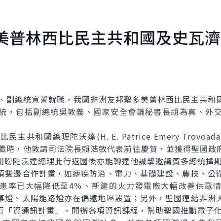
美普林西比民主共和國及史瓦濟
副總統宣誓就職，我國非洲友邦聖多美普林西比民主共和
統，包括副總統吳敦義、國家安全會議秘書長胡為真、外
國總理陀沃達(H. E. Patrice Emery Trovo
a）總統就職時，他敦請司法院長賴浩敏代表前往慶賀，並獲得聖
期盼陀沃達總理此行返國後亦能轉達他誠摯邀請賓多總統擇
雙邊合作計畫，如瘧疾防治、電力、基礎建設、農技、公衛
患率已大幅降低至4％、新建的火力發電廠大幅改善供電
桌燈、太陽能路燈亦在偏遠地區設置；另外，聖國連結非洲
行「資通訊計畫」，開辦各項資訊課程，幫助聖國推動電子