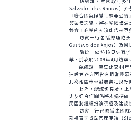
總統說，聖國政府多年來
Salvador dos Ra
「聯合國氣候變化綱要公約」
簽署備忘錄，將在聖國海域
雙方工商業的交流能帶來更
訪賓一行包括總理陀沃達伉儷
Gustavo dos Anjos）
隨後，總統接見史瓦濟蘭王國總
華，前次於2009年4月訪
總統說，臺史建交44年來
建設等各方面皆有相當豐碩
此為兩國未來發展奠定良好
此外，總統也提及，上月間他在
史友好合作關係將永遠持續
民國將繼續扮演積極及建設
訪賓一行尚包括史國駐華大使桂布
部禮賓司資深官席克羅（Sicel