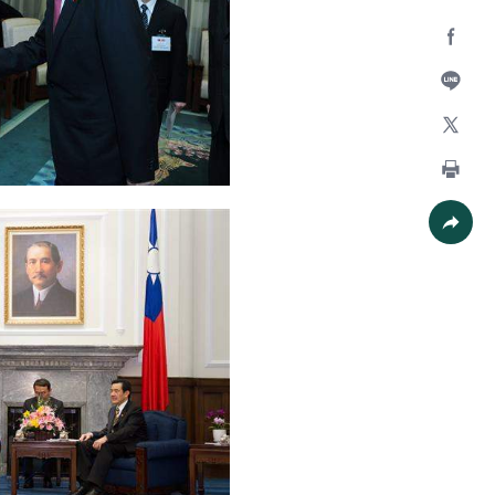
Facebo
加入好
X
列印
社群分