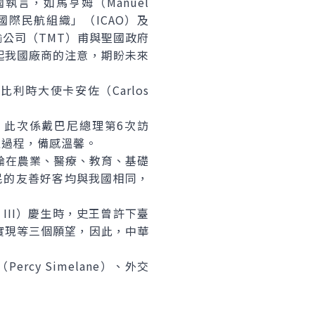
，如馬亨姆（Manuel
入「國際民航組織」（ICAO）及
輸公司（TMT）甫與聖國政府
起我國廠商的注意，期盼未來
利時大使卡安佐（Carlos
表示，此次係戴巴尼總理第6次訪
之過程，備感溫馨。
論在農業、醫療、教育、基礎
民的友善好客均與我國相同，
 III）慶生時，史王曾許下臺
實現等三個願望，因此，中華
rcy Simelane）、外交