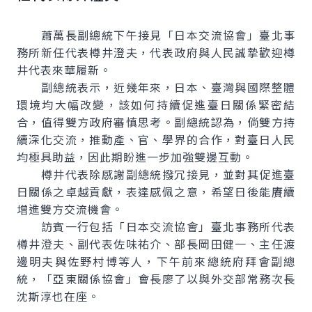
蕭萬長副總統下午接見「日本交流協會」臺北事
務所新任代表樽井澄夫，代表政府與人民誠摯歡迎樽
井代表來華履新。
副總統表示，近幾年來，日本、臺灣與國際整體
環境均大幅改變，該如何持續促進臺日關係緊密結
合，值得雙方政府審慎思考。副總統認為，倘雙方持
續深化交流，推動產、官、學界的合作，對臺日人民
均極具助益，因此期盼進一步加強雙邊互動。
樽井代表除感謝副總統撥冗接見，並對其促進臺
日關係之卓越貢獻，表達感佩之意，希望日後能賡續
增進雙方交流機會。
訪賓一行包括「日本交流協會」臺北事務所代表
樽井澄夫、副代表佐味祐介、部長岡田健一、主任渡
邊明夫與佐野村博等人，下午前來總統府拜會副總
統，「亞東關係協會」會長廖了以與外交部常務次長
沈斯淳也在座。