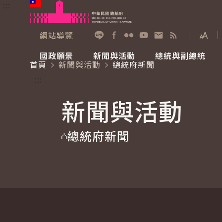
:::
跳到主要內容
中華民國總統府
網站導覽
展開
加入好友
Facebook
Flickr
YouTube
寫信給總統
RSS
國政願景
新聞與活動
總統與副總統
首頁
新聞與活動
總統府新聞
國政願景
新聞與活動
總統與副總統
參觀總統府
:::
新聞與活動
國家氣候變遷對策委員會
總統府新聞
賴清德總統
參觀資訊
總統府新聞
重要談話
影音頻道