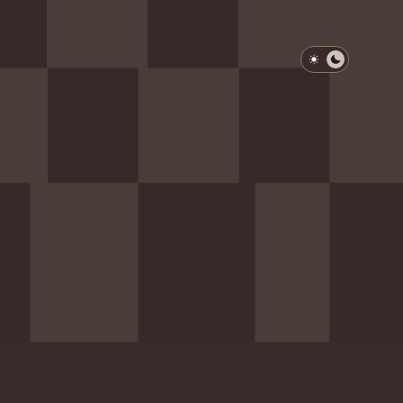
淺色模式
深色模式
防衛韌性委員會
動行程
歷任總統與副總統
展覽