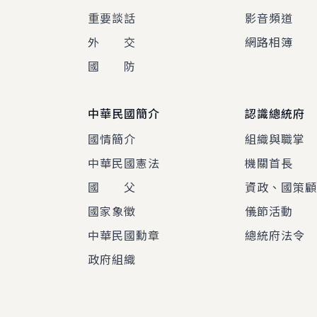
重要談話
影音頻道
外 交
網路相簿
國 防
中華民國簡介
認識總統府
國情簡介
組織與職掌
中華民國憲法
機關首長
國 父
資政、國策
國家象徵
儀節活動
中華民國勳章
總統府法令
政府組織