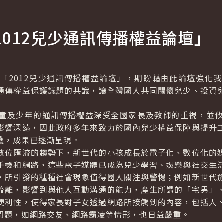
2012兒少通訊傳播權益論壇」
2012兒少通訊傳播權益論壇」，期盼藉由此論壇強化我
通傳權益保護議題的共識，讓全體國人共同關懷兒少、投資
及少年的通訊傳播權益深受全國家長及教師的重視，並攸
影響深遠，因此政府多年來致力於國內兒少權益保障與提升
護，成果已逐漸呈現。
位匯流的趨勢下，新世代的小孩成長於電子化、數位化的媒
手機和網路，這些電子媒體已成為兒少學習、娛樂與社交生
，所引發的種種社會現象值得國人關注與警惕；例如新世代
疏離，影響到與他人互動溝通的能力，產生所謂的「宅男」
便利性，使得家長對子女透過網路所接觸到的內容，包括人
問題，如網路交友、網路霸凌等情形，也日益嚴重。