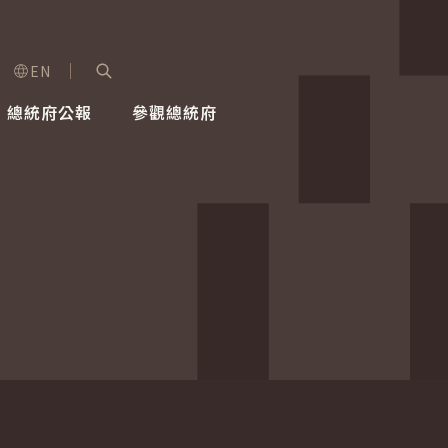
EN
字級選單
展開關鍵字搜尋
總統府公報
參觀總統府
健康台灣推動委員會
總統令
蕭美琴副總統
建築風華
全社會
每日活
行憲後
總統府
外交
網路相簿
國防