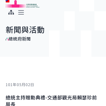
:::
:::
跳到主要內容
中華民國總統府
展開選單
新聞與活動
總統府新聞
101年05月02日
總統主持贈勳典禮-交通部觀光局賴瑟珍前
局長