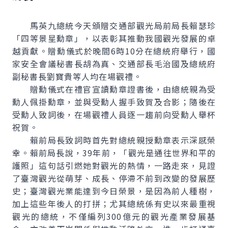
馬英九總統今天頒贈交通部觀光局前局長賴瑟珍
「四等景星勳章」，以表彰其推動我國觀光發展的卓
越貢獻。贈勳儀式於晚間6時10分在總統府舉行，國
家安全會議秘書長胡為真、交通部長毛治國及總統府
副秘書長劉寶貴等人均在場觀禮。
贈勳儀式在禮官宣讀勳章證書後，由總統親為受
勳人佩掛勳章，並與受勳人握手致賀及合影；隨後在
受勳人致詞後，在場觀禮人員逐一趨前向受勳人舉杯
祝賀。
賴前局長致詞時首先對總統親授勳章表示深感榮
幸。賴前局長說，39年前，「觀光是通往世界和平的
護照」這句話引燃她對觀光的熱情，一路走來，見證
了臺灣觀光從萌芽、成長、停滯不前到改變的發展歷
史；臺灣觀光業能達到今日榮景，是因為前人種樹，
加上這些年後人的打拼；尤其總統係有史以來最重視
觀光的總統，不僅編列300億元的觀光產業發展基