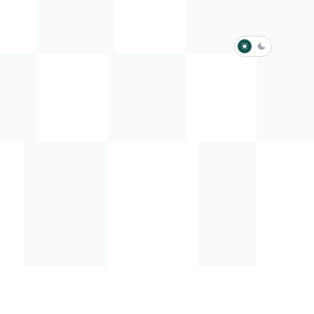
淺色模式
深色模式
防衛韌性委員會
動行程
歷任總統與副總統
展覽