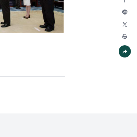
Facebo
加入好
X
列印
社群分