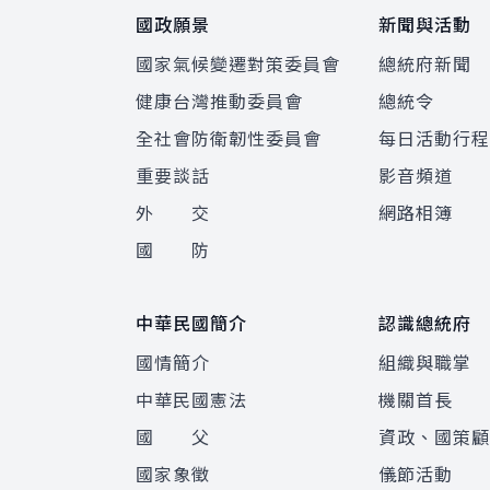
國政願景
新聞與活動
國家氣候變遷對策委員會
總統府新聞
健康台灣推動委員會
總統令
全社會防衛韌性委員會
每日活動行
重要談話
影音頻道
外 交
網路相簿
國 防
中華民國簡介
認識總統府
國情簡介
組織與職掌
中華民國憲法
機關首長
國 父
資政、國策
國家象徵
儀節活動