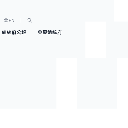
EN
字級選單
展開關鍵字搜尋
總統府公報
參觀總統府
健康台灣推動委員會
總統令
蕭美琴副總統
建築風華
全社會
每日活
行憲後
總統府
外交
網路相簿
國防