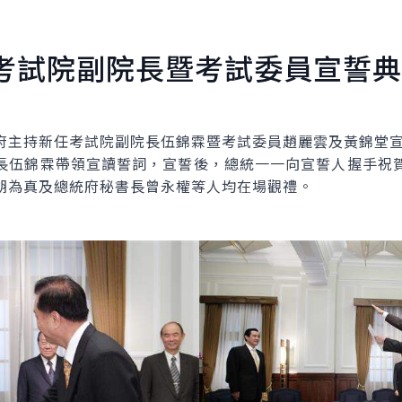
考試院副院長暨考試委員宣誓典
主持新任考試院副院長伍錦霖暨考試委員趙麗雲及黃錦堂宣
伍錦霖帶領宣讀誓詞，宣誓後，總統一一向宣誓人握手祝賀
胡為真及總統府秘書長曾永權等人均在場觀禮。