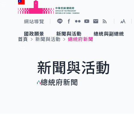
:::
跳到主要內容
中華民國總統府
網站導覽
展開
加入好友
Facebook
Flickr
YouTube
寫信給總統
RSS
國政願景
新聞與活動
總統與副總統
首頁
新聞與活動
總統府新聞
國政願景
新聞與活動
總統與副總統
參觀總統府
:::
新聞與活動
國家氣候變遷對策委員會
總統府新聞
賴清德總統
參觀資訊
總統府新聞
重要談話
影音頻道