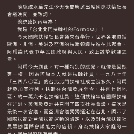
陳總統水扁先生今天晚間應邀出席國際扶輪社長
會議晚宴，並致詞。
總統致詞內容為：
我是「台北北門扶輪社的Formosa」！
今天國際扶輪社長會議來台舉行，世界各地包括
歐洲、非洲、美洲及亞洲的扶輪領導先進在此聚會，
阿扁謹代表中華民國政府與人民，致上誠摯歡迎之
意。
阿扁今天到此，有一種特別的感覺，就像是回娘
家一樣，因為阿扁本人就是扶輪社員，一九八七年
「三四八○區」的台北北門扶輪社成立沒多久，阿扁
就參加其行列。扶輪在台灣發展至今，共有七個地
區、約一萬六千名扶輪社員！這個扶輪年度國際扶輪
在非洲、美洲及亞洲共召開了四次社長會議，這次是
最後一次會議，而亞洲會議獨獨選定在台北，顯示了
國際扶輪對台灣扶輪運動的肯定，以及對台灣扶輪社
員籌辦國際會議能力的信賴，身為扶輪大家庭的一
員，阿扁深感與有榮焉。