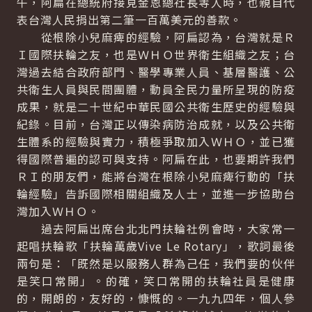
午，阿扁在總統府接見金恩總社長等人時，也親自代
表台灣人民捐出第二筆一百萬美元的善款。
從根除小兒麻痺的經驗，阿扁認為，台灣就是Ｒ
Ｉ國際扶輪之友，也是ＷＨＯ世界衛生組織之友；台
灣過去結合政府部門、醫學專業人員、基層醫護、公
共衛生人員與民間團體，動員全民力量所呈現的防疫
成果，就是二十世紀中華民國公共衛生歷史的經驗與
紀錄。目前，台灣正以傳染病防治成就，以及公共衛
生體系的經驗與實力，積極爭取加入ＷＨＯ，並已獲
得國際普遍的認可與支持。阿扁在此，也要期許我們
ＲＩ的朋友們，能將台灣在根除小兒麻痺行動的「扶
輪經驗」告訴國際相關組織及人士，並進一步協助台
灣加入ＷＨＯ。
過去阿扁出席台北北門扶輪社例會時，大家常一
起唱扶輪歌「扶輪萬歲Vive Le Rotary」，歌詞最後
兩句是：「既然是以服務人群為己任，我們要的伙伴
是笑口常開」。的確，笑口常開的扶輪社員是健康
的，開朗的，友好的，慷慨的。一九九四年，個人參