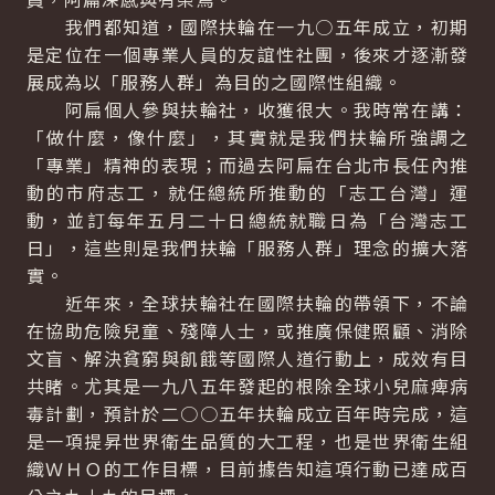
我們都知道，國際扶輪在一九○五年成立，初期
是定位在一個專業人員的友誼性社團，後來才逐漸發
展成為以「服務人群」為目的之國際性組織。
阿扁個人參與扶輪社，收獲很大。我時常在講：
「做什麼，像什麼」，其實就是我們扶輪所強調之
「專業」精神的表現；而過去阿扁在台北市長任內推
動的市府志工，就任總統所推動的「志工台灣」運
動，並訂每年五月二十日總統就職日為「台灣志工
日」，這些則是我們扶輪「服務人群」理念的擴大落
實。
近年來，全球扶輪社在國際扶輪的帶領下，不論
在協助危險兒童、殘障人士，或推廣保健照顧、消除
文盲、解決貧窮與飢餓等國際人道行動上，成效有目
共睹。尤其是一九八五年發起的根除全球小兒麻痺病
毒計劃，預計於二○○五年扶輪成立百年時完成，這
是一項提昇世界衛生品質的大工程，也是世界衛生組
織ＷＨＯ的工作目標，目前據告知這項行動已達成百