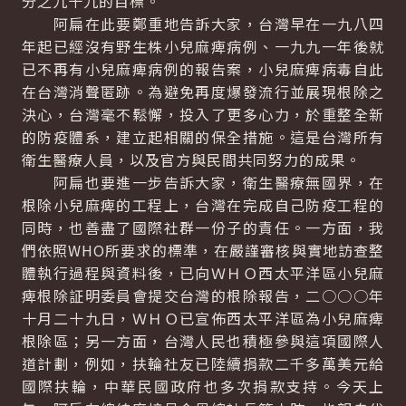
分之九十九的目標。
阿扁在此要鄭重地告訴大家，台灣早在一九八四
年起已經沒有野生株小兒麻痺病例、一九九一年後就
已不再有小兒麻痺病例的報告案，小兒麻痺病毒自此
在台灣消聲匿跡。為避免再度爆發流行並展現根除之
決心，台灣毫不鬆懈，投入了更多心力，於重整全新
的防疫體系，建立起相關的保全措施。這是台灣所有
衛生醫療人員，以及官方與民間共同努力的成果。
阿扁也要進一步告訴大家，衛生醫療無國界，在
根除小兒麻痺的工程上，台灣在完成自己防疫工程的
同時，也善盡了國際社群一份子的責任。一方面，我
們依照WHO所要求的標準，在嚴謹審核與實地訪查整
體執行過程與資料後，已向ＷＨＯ西太平洋區小兒麻
痺根除証明委員會提交台灣的根除報告，二○○○年
十月二十九日，ＷＨＯ已宣佈西太平洋區為小兒麻痺
根除區；另一方面，台灣人民也積極參與這項國際人
道計劃，例如，扶輪社友已陸續捐款二千多萬美元給
國際扶輪，中華民國政府也多次捐款支持。今天上