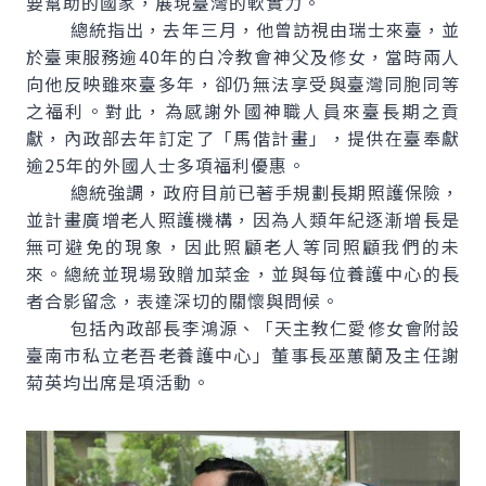
要幫助的國家，展現臺灣的軟實力。
總統指出，去年三月，他曾訪視由瑞士來臺，並
於臺東服務逾40年的白冷教會神父及修女，當時兩人
向他反映雖來臺多年，卻仍無法享受與臺灣同胞同等
之福利。對此，為感謝外國神職人員來臺長期之貢
獻，內政部去年訂定了「馬偕計畫」，提供在臺奉獻
逾25年的外國人士多項福利優惠。
總統強調，政府目前已著手規劃長期照護保險，
並計畫廣增老人照護機構，因為人類年紀逐漸增長是
無可避免的現象，因此照顧老人等同照顧我們的未
來。總統並現場致贈加菜金，並與每位養護中心的長
者合影留念，表達深切的關懷與問候。
包括內政部長李鴻源、「天主教仁愛修女會附設
臺南市私立老吾老養護中心」董事長巫蕙蘭及主任謝
菊英均出席是項活動。