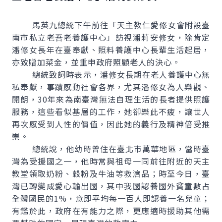
馬英九總統下午前往「天主教仁愛修女會附設臺
南市私立老吾老養護中心」訪視潘莉安修女，除肯定
潘修女長年在臺奉獻、照料養護中心長輩生活起居，
亦致贈加菜金，並重申政府照顧老人的決心。
總統致詞時表示，潘修女長期在老人養護中心無
私奉獻，事蹟感動社會各界，尤其潘修女為人樂觀、
開朗，30年來為南臺灣無法自理生活的長者提供照護
服務，這些看似基層的工作，她卻樂此不疲，讓世人
再次感受到人性的價值，因此她的義行及精神倍受推
崇。
總統說，他幼時曾住在臺北市萬華地區，當時臺
灣為受援國之一，他時常與祖母一同前往附近的天主
教堂領取奶粉、穀粉及牛油等救濟品；時至今日，臺
灣已轉變成愛心輸出國，其中我國認養國外貧童數占
全體國民的1%，意即平均每一百人即認養一名兒童；
有鑑於此，政府在有能力之際，更應適時援助其他需