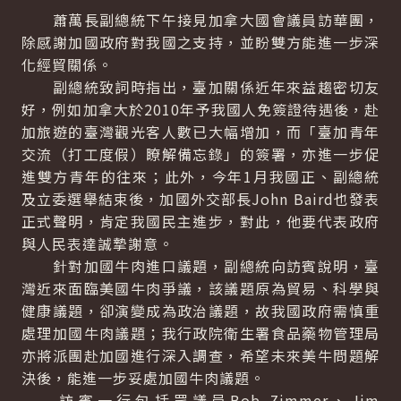
蕭萬長副總統下午接見加拿大國會議員訪華團，
除感謝加國政府對我國之支持，並盼雙方能進一步深
化經貿關係。
副總統致詞時指出，臺加關係近年來益趨密切友
好，例如加拿大於2010年予我國人免簽證待遇後，赴
加旅遊的臺灣觀光客人數已大幅增加，而「臺加青年
交流（打工度假）瞭解備忘錄」的簽署，亦進一步促
進雙方青年的往來；此外，今年1月我國正、副總統
及立委選舉結束後，加國外交部長John Baird也發表
正式聲明，肯定我國民主進步，對此，他要代表政府
與人民表達誠摯謝意。
針對加國牛肉進口議題，副總統向訪賓說明，臺
灣近來面臨美國牛肉爭議，該議題原為貿易、科學與
健康議題，卻演變成為政治議題，故我國政府需慎重
處理加國牛肉議題；我行政院衛生署食品藥物管理局
亦將派團赴加國進行深入調查，希望未來美牛問題解
決後，能進一步妥處加國牛肉議題。
訪賓一行包括眾議員Bob Zimmer、Jim