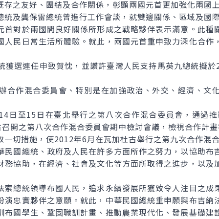
存之友好、團結及合作關係，彰顯兩國元首更加強化兩國上
統及龔保雷總統曾進行工作會談，就雙邊關係、區域及國際
首對於兩國間良好關係所形成之戰略夥伴表示滿意。此種關
國人民日常生活所體驗。就此，兩國元首重申致力深化合作
選連任申致賀忱，並讚許臺灣人民支持馬英九總統擬於201
合作混合委員會、特別是在加強政治、外交、經濟、文化
14日至15日在臺北舉行之第八次合作混合委員會，通過推
加杜古召開之第八次合作混合委員會期中檢討會議，檢視合作計
切措施，使2012年6月在瓦加杜古舉行之第九次合作混
民國總統、政府及人民在許多方面所作之努力，以協助布吉
財務協助，在經濟、社會及文化等方面所取得之進步，以及
索總統領導布國人民，追求永續發展所獲致令人注目之成果
扮演忠實夥伴之意願。就此，中華民國總統重申願與布吉納
訓布國學生、鞏固職訓計畫、推動農業現代化、發展基礎建