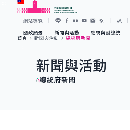
:::
跳到主要內容
中華民國總統府
網站導覽
展開
加入好友
Facebook
Flickr
YouTube
寫信給總統
RSS
國政願景
新聞與活動
總統與副總統
首頁
新聞與活動
總統府新聞
國政願景
新聞與活動
總統與副總統
參觀總統府
:::
新聞與活動
國家氣候變遷對策委員會
總統府新聞
賴清德總統
參觀資訊
總統府新聞
重要談話
影音頻道