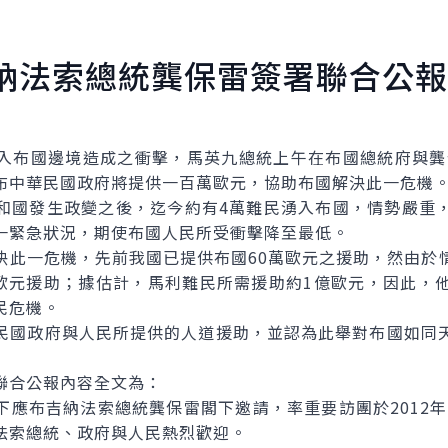
納法索總統龔保雷簽署聯合公報
邊境造成之衝擊，馬英九總統上午在布國總統府與龔保雷(Bla
布中華民國政府將提供一百萬歐元，協助布國解決此一危機
國發生政變之後，迄今約有4萬難民湧入布國，情勢嚴重，
一緊急狀況，期使布國人民所受衝擊降至最低。
一危機，先前我國已提供布國60萬歐元之援助，然由於
萬歐元援助；據估計，馬利難民所需援助約1億歐元，因此，
民危機。
國政府與人民所提供的人道援助，並認為此舉對布國如同天
合公報內容全文為：
布吉納法索總統龔保雷閣下邀請，率重要訪團於2012年4
法索總統、政府與人民熱烈歡迎。