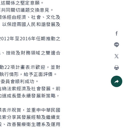
述關係之堅定意願。
共同關切議題交換意見。
係經由經濟、社會、文化及
，以保證兩國人民和諧發展及
2年至2016年任期推動之
Facebo
、技術及財務領域之雙邊合
加入好
X
動22項計畫表示歡迎，並對
畫執行情形，給予正面評價。
列印
合委員會順利成功。
納法索經濟及社會發展。前
社群分
加速成長暨永續發展新策略，
表示祝賀，並重申中華民國
法索分享其發展經驗及繼續支
設、改善醫療衛生體系及運用