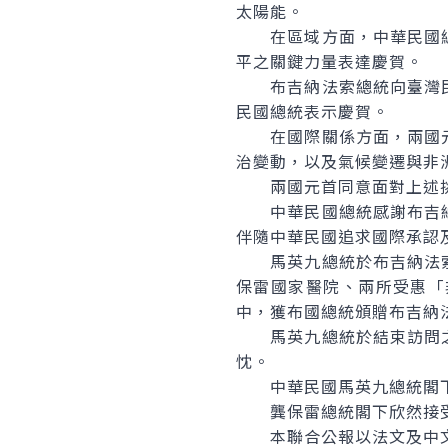
太陽能。
在區域方面，中華民國總
平之關鍵力量表達慶賀。
布吉納法索總統向臺灣民
民國總統表示慶賀。
在國際關係方面，兩國元
治變動，以及氣候變遷與非
兩國元首同意面對上述挑
中華民國總統感謝布吉納
伴隨中華民國追求國際承認
馬英九總統於布吉納法索
保雷國家醫院、兩所受惠「
中，獲布國總統頒贈布吉納
馬英九總統於結束訪問之
忱。
中華民國馬英九總統閣下
龔保雷總統閣下欣然接受
本聯合公報以法文及中文各