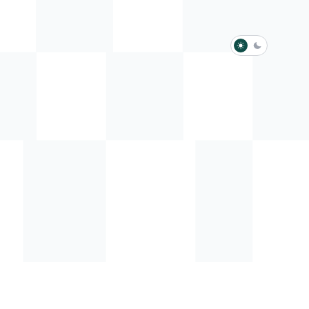
淺色模式
深色模式
防衛韌性委員會
動行程
歷任總統與副總統
展覽