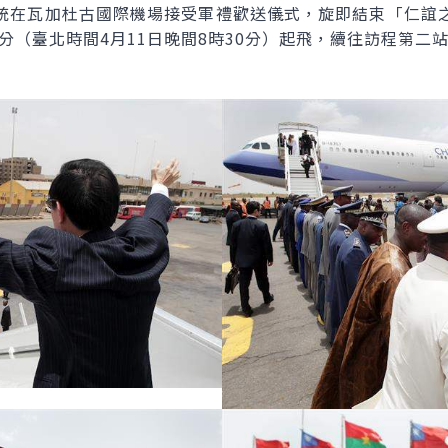
在瓦加杜古國際機場接受軍禮歡送儀式，旋即結束「仁誼之
0分（臺北時間4月11日晚間8時30分）起飛，續往訪程第二