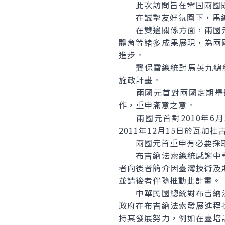
此次訪問旨在鞏固兩國既
在誠摯友好氛圍下，馬總
在雙邊關係方面，兩國元
體育等諸多成果展現，為兩
進步。
龔保雷總統對馬英九總統獲
施政計畫。
兩國元首對兩國定期舉辦
作，重申滿意之意。
兩國元首對2010年6月
2011年12月15日於瓦
兩國元首重申有必要採取一
布吉納法索總統感謝中華
者向後者簡介因臺灣技術及
並請後者伴隨推動此計畫。
中華民國總統對布吉納法
政府在布吉納法索發展進程
持其發展努力，例如在臺培