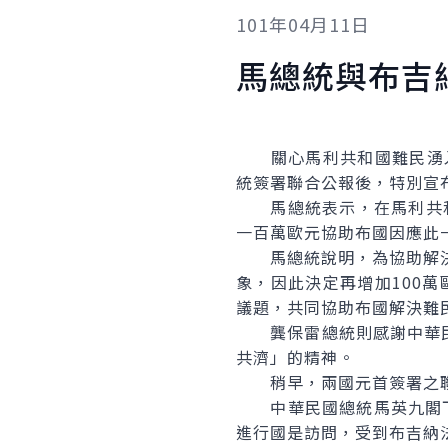
101年04月11日
馬總統與布吉
關心馬利共和國難民湧入布國
統簽署聯合公報後，特別宣
馬總統表示，在馬利共和
一百萬歐元協助布國因應此
馬總統說明，為協助解決此
象，因此決定再增加100
議題，共同協助布國解決難
龔保雷總統則感謝中華民
共濟」的精神。
稍早，兩國元首簽署之聯
中華民國總統馬英九閣下應
進行國是訪問，受到布吉納