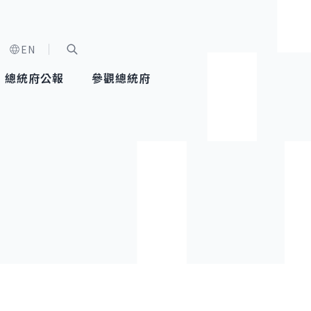
EN
字級選單
展開關鍵字搜尋
總統府公報
參觀總統府
健康台灣推動委員會
總統令
蕭美琴副總統
建築風華
全社會
每日活
行憲後
總統府
外交
網路相簿
國防