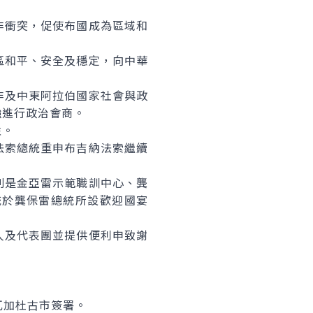
衝突，促使布國成為區域和
和平、安全及穩定，向中華
及中東阿拉伯國家社會與政
強進行政治會商。
性。
索總統重申布吉納法索繼續
是金亞雷示範職訓中心、龔
統於龔保雷總統所設歡迎國宴
及代表團並提供便利申致謝
瓦加杜古市簽署。