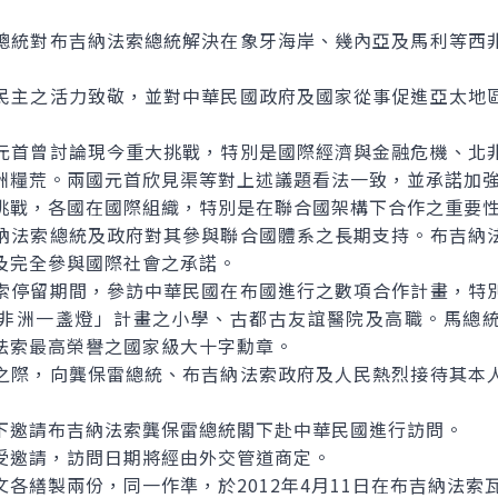
統對布吉納法索總統解決在象牙海岸、幾內亞及馬利等西非
主之活力致敬，並對中華民國政府及國家從事促進亞太地區
首曾討論現今重大挑戰，特別是國際經濟與金融危機、北非
洲糧荒。兩國元首欣見渠等對上述議題看法一致，並承諾加
戰，各國在國際組織，特別是在聯合國架構下合作之重要
法索總統及政府對其參與聯合國體系之長期支持。布吉納法
及完全參與國際社會之承諾。
停留期間，參訪中華民國在布國進行之數項合作計畫，特別
非洲一盞燈」計畫之小學、古都古友誼醫院及高職。馬總
法索最高榮譽之國家級大十字勳章。
際，向龔保雷總統、布吉納法索政府及人民熱烈接待其本人
邀請布吉納法索龔保雷總統閣下赴中華民國進行訪問。
邀請，訪問日期將經由外交管道商定。
繕製兩份，同一作準，於2012年4月11日在布吉納法索