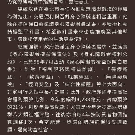
仍從微薄薪資中撥捐善款，擔任志工。
總統以他在臺北市長任內推動無障礙環境的經驗
為例指出，交通便利與否對身心障礙者相當重要，他
除在捷運通車前邀請身心障礙團體試乘，亦積極推動
騎樓整平計畫，希望該計畫未來也能推廣至其他縣
市，讓輪椅使用者的生活更為便利。
總統強調，政府為滿足身心障礙者需求，並落實
《身心障礙者權益保障法》及《身心障礙者權利公
約》，已於98年7月函頒《身心障礙者權益保障白皮
書》，針對「福利服務與權益維護」、「醫療權
益」、「教育權益」、「就業權益」、「無障礙環
境」、「經濟安全」及「綜合性議題」等七大面向，
訂定可行之短中長程計畫；此外，政府亦逐年提高社
會福利預算比例，今年度編列4,288億元，占總預算
的21%，創歷年最高紀錄；尤其是今年起提高弱勢族
群八大類社福津貼，往後亦將每4年按消費者物價指
數調整1次，希望能進一步讓弱勢族群獲得妥適照
顧，邁向均富社會。