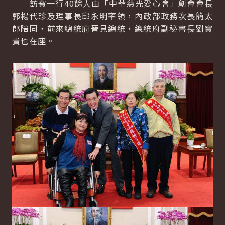
訪賓一行40餘人由「中華慈光愛心會」創會會長
郭楊代珍及理事長邱永明率領，內政部政務次長簡太
郎陪同，前來總統府晉見總統，總統府副秘書長劉寶
貴也在座。