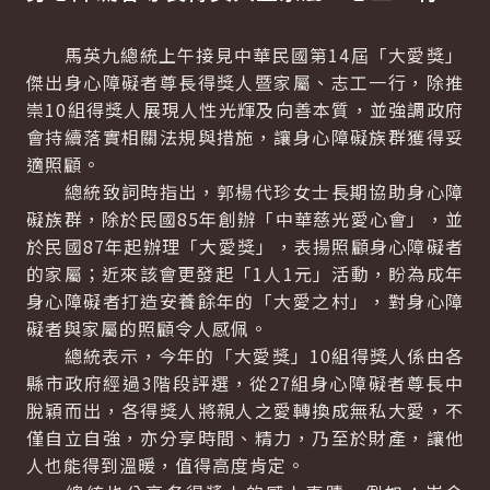
馬英九總統上午接見中華民國第14屆「大愛獎」
傑出身心障礙者尊長得獎人暨家屬、志工一行，除推
崇10組得獎人展現人性光輝及向善本質，並強調政府
會持續落實相關法規與措施，讓身心障礙族群獲得妥
適照顧。
總統致詞時指出，郭楊代珍女士長期協助身心障
礙族群，除於民國85年創辦「中華慈光愛心會」，並
於民國87年起辦理「大愛獎」，表揚照顧身心障礙者
的家屬；近來該會更發起「1人1元」活動，盼為成年
身心障礙者打造安養餘年的「大愛之村」，對身心障
礙者與家屬的照顧令人感佩。
總統表示，今年的「大愛獎」10組得獎人係由各
縣市政府經過3階段評選，從27組身心障礙者尊長中
脫穎而出，各得獎人將親人之愛轉換成無私大愛，不
僅自立自強，亦分享時間、精力，乃至於財產，讓他
人也能得到溫暖，值得高度肯定。