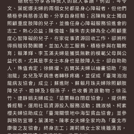
總統也分享各得獎人的感人事蹟，例如：岑令
文、葉妮娜夫婦的兩個女兒都是身心障礙者，但他們
積極參與慈善活動，分享自身經驗；呂陳梅女士獨自
照顧重度肢障的兒子，並擔任身心障礙服務協進會的
志工，熱心公益；陳俊雄、陳朱杏夫婦為全心照顧重
度心智障礙的兒子，在家從事資源回收工作，卻將所
得捐贈弱勢團體，並加入志工服務，積極參與在職教
育；賴澤輝、李玉滿夫婦是獲獎無數的模範父母與公
益代表，尤其是李女士本身也是肢障人士，卻自助助
人，殊值肯定；徐錦燿、古寶英夫婦以繪畫協助「泡
泡龍」女兒及罕病患者轉移疼痛，並促成「臺灣泡泡
龍病友協會」成立；蘇進財、蘇賴月珠夫婦除照顧肢
障兒子、媳婦及3個孫子，也收養流浪動物；徐泓
竹、連靜娟夫婦成立「苗栗縣自閉症協會」，提供教
養經驗，運用社區資源投入服務活動；魏淑楨、柯素
櫻夫婦協助成立「臺灣關懷地中海型貧血協會」並參
與預防宣導；葉漢地、陳孝女夫婦全家均為「臺北市
康復之友協會」終身志工；謝莉嬌女士家境雖清苦，