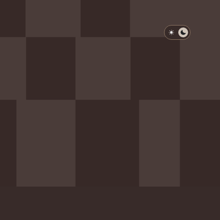
淺色模式
深色模式
防衛韌性委員會
動行程
歷任總統與副總統
展覽