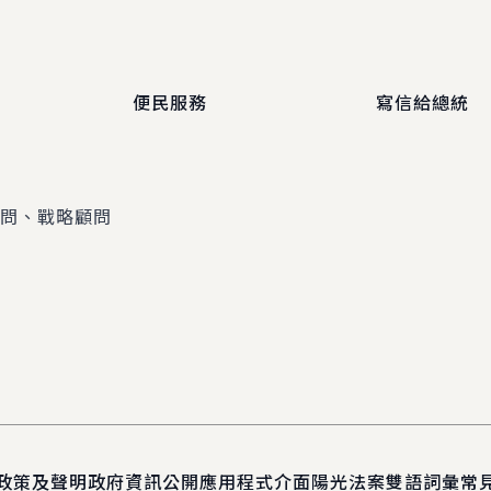
便民服務
寫信給總統
顧問、戰略顧問
政策及聲明
政府資訊公開
應用程式介面
陽光法案
雙語詞彙
常