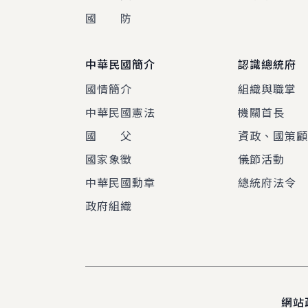
國 防
中華民國簡介
認識總統府
國情簡介
組織與職掌
中華民國憲法
機關首長
國 父
資政、國策
國家象徵
儀節活動
中華民國勳章
總統府法令
政府組織
網站