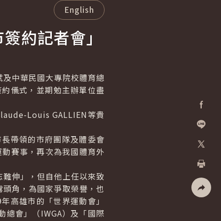
English
市簽約記者會」
及中華民國大專院校體育總
簽約儀式，並期勉主辦單位盡
Louis GALLIEN等貴
Facebo
市長帶領的市府團隊及體委會
加入好
運動賽事，再次為我國體育外
X
難伸」，但自他上任以來致
列印
露頭角，為國家爭取榮譽，也
9年高雄市的「世界運動會」
社群分
總會」（IWGA）及「國際