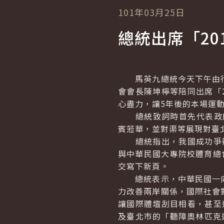
101年03月25日
總統出席「2
馬英九總統今天下午由行
會會長陳坤檸等陪同出席「
心盡力，讓5年後的本場運
總統致詞時首先代表政府與人民
賓蒞華，並對渠等展現對臺
總統指出，我國成功爭辦2
與中華民國大專院校體育總
交寫下新頁。
總統表示，中華民國一向
力改善兩岸關係，國際社會
讓國際體壇刮目相看，甚至
及臺北市的「聽障奧林匹克