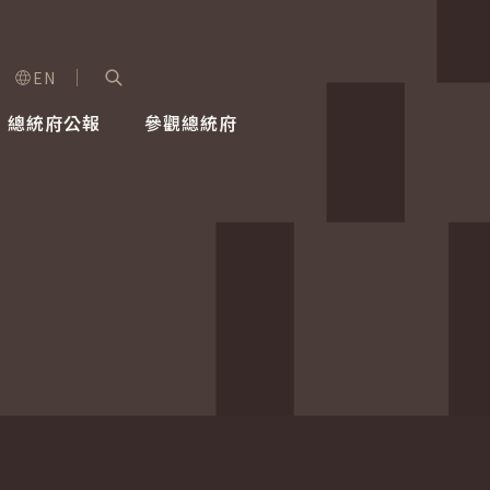
EN
字級選單
展開關鍵字搜尋
總統府公報
參觀總統府
健康台灣推動委員會
總統令
蕭美琴副總統
建築風華
全社會
每日活
行憲後
總統府
外交
網路相簿
國防