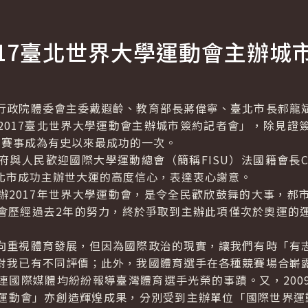
017臺北世界大學運動會主辦城
政院體委會主委戴遐齡、教育部長蔣偉寧、臺北市長郝龍斌
2017臺北世界大學運動會主辦城市簽約記者會」，除見證
動賽事成為有史以來最成功的一次。
歡迎國際大學運動總會（簡稱FISU）法國籍會長Claude-
北市成功主辦世大運的高度信心，表達衷心謝意。
017年世界大學運動會，是令全民歡欣鼓舞的大事，郝
會歷經過去2年的努力，終於爭取到主辦此項僅次於奧運的
重視體育發展，但因為國際政治的現實，讓我們有時「有志
對我已有不同評價；此外，我國體育選手在各種競賽場合嶄
連國際媒體均紛紛報導臺灣體育選手光榮的事蹟。又，200
運動會」亦創造輝煌成果，分別受到主辦單位「國際世界運動