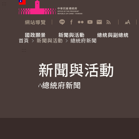
:::
跳到主要內容
中華民國總統府
網站導覽
展開
加入好友
Facebook
Flickr
YouTube
寫信給總統
RSS
國政願景
新聞與活動
總統與副總統
首頁
新聞與活動
總統府新聞
國政願景
新聞與活動
總統與副總統
參觀總統府
:::
新聞與活動
國家氣候變遷對策委員會
總統府新聞
賴清德總統
參觀資訊
總統府新聞
重要談話
影音頻道