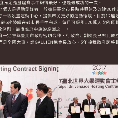
高度肯定是歷屆賽事中辦得最好、也是最成功的一次。
人是運動愛好者，於擔任臺北市長時共興建及改建80座游
每一區設置運動中心，提供市民更好的運動環境，目前12座
其餘6座陸續在郝市長手中完成，每月可吸引120萬人次的運
象深刻、最後雀屏中選的原因之一。
一定會與臺北市政府密切合作，行政院江副院長已對此成立
是全國大事，請GALLIEN總會長放心，5年後我政府定