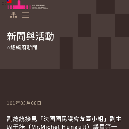
:::
:::
跳到主要內容
中華民國總統府
展開選單
新聞與活動
總統府新聞
101年03月08日
副總統接見「法國國民議會友臺小組」副主
席于諾（
Mr.Michel Hunault
）議員等一