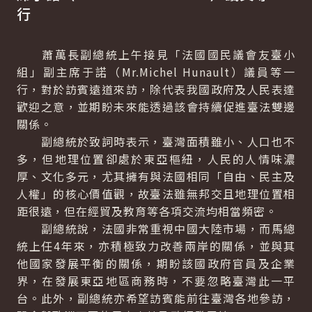
行
蕭萬長副總統上午接見「法國國民議會友臺小
組」副主席于諾（
Mr.Michel Hunault
）議員等一
行，對於訪賓遠道來訪，除代表我國政府及人民表達
歡迎之意，並期盼未來能透過該會持續促進臺法雙邊
關係。
副總統於致詞時表示，臺灣面積雖小、人口也不
多，但地理位置卻處於東亞樞紐，人民的人情味濃
厚、文化多元，尤其擁有與法國相同「自由、民主及
人權」的核心價值觀，故臺法雖無邦交且地理位置相
距很遠，但在經貿及教育等各項交流均相當頻密。
副總統說，法國非常重視中國大陸市場，而馬總
統上任4年來，亦積極致力改善兩岸的關係，並與其
他國家發展平衡的關係，期盼該國政府官員及企業
界，在發展東亞地區商務時，不要忽略臺灣此一平
台。此外，副總統亦希望訪賓能前往臺灣各地參訪，