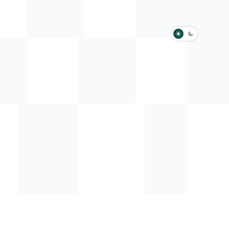
淺色模式
深色模式
防衛韌性委員會
動行程
歷任總統與副總統
展覽