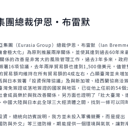
集團總裁伊恩‧布雷默
Eurasia Group）總裁伊恩‧布雷默（Ian Brem
機會極大化」為原則推展兩岸關係，並使其達到過去60年來
係的改善是非常大的風險管理工作，過去3年多來，政府
署16項協議，去年兩岸貿易額也達到1,500億美元。儘
的貿易額均維持在所有貿易額的4成左右，凸顯臺灣並未增
括與日本簽署「投資保障協議」及與新加坡、紐西蘭協商洽
免簽證或落地簽證的國家與地區，已從他上任前的54個大
社會成員樂於與我改善關係，另方面也證明了「壯大臺灣、
、中國大陸與日本此全球三大經濟體之間，找到一條可以同
資，總統向訪賓說明，我方並未投入軍備競賽，而是提出「
國防與外交」等三道防線，期能提供一個環境與氣氛，讓對