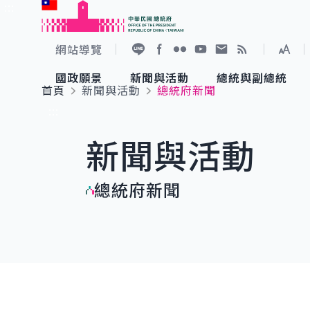
:::
跳到主要內容
中華民國總統府
網站導覽
展開
加入好友
Facebook
Flickr
YouTube
寫信給總統
RSS
國政願景
新聞與活動
總統與副總統
首頁
新聞與活動
總統府新聞
國政願景
新聞與活動
總統與副總統
參觀總統府
:::
新聞與活動
國家氣候變遷對策委員會
總統府新聞
賴清德總統
參觀資訊
總統府新聞
重要談話
影音頻道