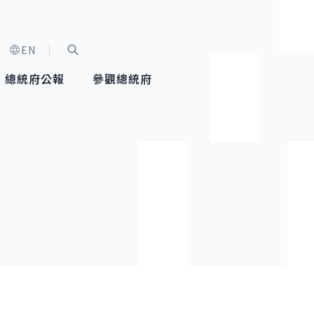
EN
字級選單
展開關鍵字搜尋
總統府公報
參觀總統府
健康台灣推動委員會
總統令
蕭美琴副總統
建築風華
全社會
每日活
行憲後
總統府
外交
網路相簿
國防