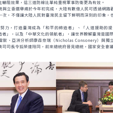
生嚇阻效果，這三道防線比單純重視軍事防衛更為有效。
與立委選舉甫於今年初完成，大陸有數億人民可透過網路觀
一次，不僅讓大陸人民對臺灣民主留下鮮明而深刻的印象，
力，打造臺灣成為「和平的締造者」、「人道援助的提
造者」，以及「中華文化的領航者」，讓世界瞭解臺灣是國
亞洲分析師康森奈瑞（Nicholas Consonery）與
美司司長令狐榮達陪同，前來總統府晉見總統，國家安全會