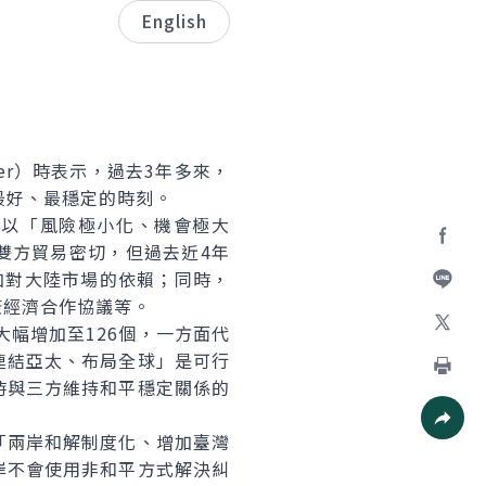
English
mer）時表示，過去3年多來，
最好、最穩定的時刻。
以「風險極小化、機會極大
管雙方貿易密切，但過去近4年
Facebo
加對大陸市場的依賴；同時，
簽經濟合作協議等。
加入好
幅增加至126個，一方面代
X
連結亞太、布局全球」是可行
時與三方維持和平穩定關係的
列印
兩岸和解制度化、增加臺灣
社群分
岸不會使用非和平方式解決糾