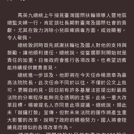
馬英九總統上午接見臺灣國際扶輪領導人暨地區
總監夫婦一行，肯定該社長期對臺灣及國際社會的貢
獻，尤其在致力消除小兒麻痺病毒方面，成效顯著，
令人敬佩。
總統致詞時首先感謝扶輪社及國人對他的支持與
鼓勵，讓他順利連任，總統說，從當選那刻開始就是
責任的加重，日後政府會進行各項改革，也希望訪賓
能持續提供寶貴意見。
總統進一步談及，他即將在今天任命楊鼎章為最
高法院院長，此次任命不同於以往，不僅於公文上批
可，更親自約見，因日前有許多基層法官提出盼最高
法院的分案程序能夠完全透明的主張，此係一重大改
革目標，楊被提名人亦同意此項提議。總統說，類此
未「敲鑼打鼓」宣傳，但對未來法院的運作將產生重
大影響的改革，說明了政府的積極努力，國人將會陸
續見證類似的各項改革作為。