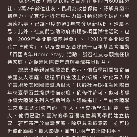
總統指出，國際扶輪社目前在臺約有600餘分
社，2萬2千餘位社友，長期為改善保健、紓解貧窮不
遺餘力，尤其該社近年集中力量推動根除全球的小兒
麻痺病毒，已讓印度超過1年未發現新病例，殊屬不
易；此外，社友們協助政府辦理多項國際性活動，包
括「2009年臺北聽障奧運會」、「2010年臺北國際
花卉博覽會」，以及去年配合建國一百年基金會推動
「百國青年Home Stay」活動，號召社友志願擔任接
待家庭，對促進國際青年瞭解臺灣甚具助益。
總統也舉親身經驗為例表示，他留學期間曾寄宿
美國友人家庭，透過平日生活上的接觸，對他深入瞭
解當地及美國國情幫助很大；扶輪社長期推動國際青
年來臺學習並提供借宿家庭，倘條件許可，似可考慮
亦將大陸學生列入協助對象。總統指出，目前大陸學
生來臺正式研修者約一千人，但交換學生則達一萬
人，他們已融入臺灣的學習環境並與同學們建立情
感，若可寄宿於臺灣家庭，除更具象徵意義，亦可拉
近彼此距離、擴大影響，並有助兩岸的永續和平。