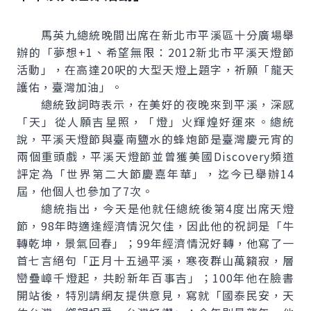
馬英九總統晚間出席在新北市平溪區十分廣場舉
辦的「夢想+1、希望無限：2012新北市平溪天燈節
活動」，在高達20呎的大型天燈上題字，祈願「龍天
護佑，臺灣加油」。
總統致詞時表示，在美好的夜晚來到平溪，深感
「天」從人願吉星照，「燈」火輝煌好運來。總統
說，平溪天燈節與臺南鹽水的蜂炮節是臺灣慶元宵的
兩個重頭戲，平溪天燈節並曾獲美國Discovery頻道
評定為「世界第二大節慶嘉年華」，迄今已舉辦14
屆，他個人也參加了7次。
總統指出，今天是他就任總統後第4度出席天燈
節，98年時適逢經濟情況欠佳，因此他的祝詞是「牛
轉乾坤，景氣回春」；99年經濟情況好轉，他寫了一
首七言絕句「正月十五過平溪，寒夜群山萬籟寂，層
巒疊嶂千燈起，共盼新年百事吉」；100年他在臉書
開站後，特別請網友提供意見，寫就「國泰民安，天