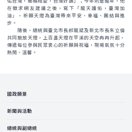
佑台灣，鄉親相愛，台灣好讚」；今年則是龍年，他
在徵求網友建議之後，寫下「龍天護佑，臺灣加
油」，祈願天燈為臺灣帶來平安、幸福、團結與進
步。
隨後，總統與臺北市長郝龍斌及新北市長朱立倫
共同施放天燈，上百盞天燈在平溪的天空冉冉升起，
傳遞每位參與民眾衷心的祈願與祝福，現場氣氛十分
熱鬧、溫馨。
:::
國政願景
新聞與活動
總統與副總統