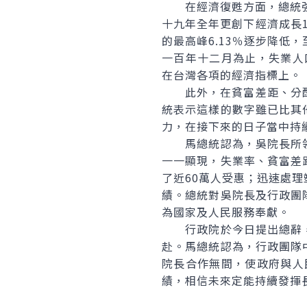
在經濟復甦方面，總統強調
十九年全年更創下經濟成長1
的最高峰6.13％逐步降低
一百年十二月為止，失業人
在台灣各項的經濟指標上。
此外，在貧富差距、分配正
統表示這樣的數字雖已比其
力，在接下來的日子當中持
馬總統認為，吳院長所領
一一顯現，失業率、貧富差
了近60萬人受惠；迅速處
績。總統對吳院長及行政團
為國家及人民服務奉獻。
行政院於今日提出總辭，
赴。馬總統認為，行政團隊
院長合作無間，使政府與人
績，相信未來定能持續發揮