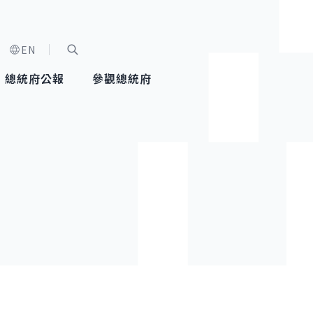
EN
字級選單
展開關鍵字搜尋
總統府公報
參觀總統府
健康台灣推動委員會
總統令
蕭美琴副總統
建築風華
全社會
每日活
行憲後
總統府
外交
網路相簿
國防