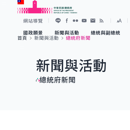
:::
跳到主要內容
中華民國總統府
網站導覽
展開
加入好友
Facebook
Flickr
YouTube
寫信給總統
RSS
國政願景
新聞與活動
總統與副總統
首頁
新聞與活動
總統府新聞
國政願景
新聞與活動
總統與副總統
參觀總統府
:::
新聞與活動
國家氣候變遷對策委員會
總統府新聞
賴清德總統
參觀資訊
總統府新聞
重要談話
影音頻道