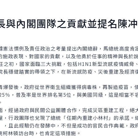
長與內閣團隊之貢獻並提名陳冲
憲法慣例及責任政治之考量提出內閣總辭，馬總統高度肯定
的施政表現、對國家的貢獻，以及他勇於任事的精神與長於
初，國家面臨三大挑戰，包括H1N1新型流感疫情威脅
院長穩健踏實的帶領之下，在新流感防疫、災後重建及經濟
發後，政府從世界衛生組織獲得病毒株，再製造疫苗，使
達25％，普及率是世界排名第5位，與美國同級，這是相當不
。
，經過政府與民間公益團體合作，完成災區重建工程，絕大
屋，行政團隊也兌現了總統「任期內重建小林村」的承諾。
」，且此經驗仍在發酵中，不但是成功的官民合作典範，政
統柯林頓訪台時，也肯定這項措施。