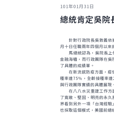
101年01月31日
總統肯定吳院
針對行政院長吳敦義依據
月十日任職兩年四個月以來
馬總統認為，吳院長上任之
金融海嘯，而行政團隊在吳
了具體的成績單。
在新流感防疫方面，疫情爆
種率達75％，全齡接種率
與行政團隊實績的具體展現
在八八水災重建工作方面
了寬敞、堅固、明亮的永久
界看到另外一項「台灣經驗
也採取這個模式，美國前總