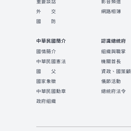
重要談話
影音頻道
外 交
網路相簿
國 防
中華民國簡介
認識總統府
國情簡介
組織與職掌
中華民國憲法
機關首長
國 父
資政、國策
國家象徵
儀節活動
中華民國勳章
總統府法令
政府組織