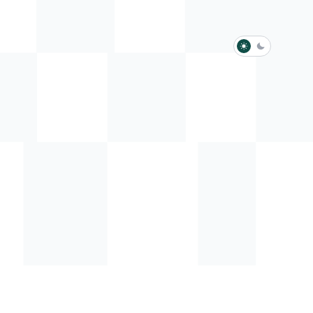
淺色模式
深色模式
防衛韌性委員會
動行程
歷任總統與副總統
展覽