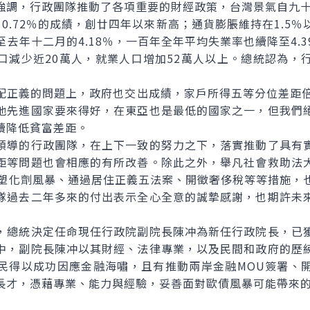
，行政團隊推動了各項重要的財經政策，台灣景氣自九十
0.72％的成績，創廿四年以來新高；通貨膨脹維持在1.5
，至去年十二月的4.18％，一百年全年平均失業率也續降至4.
口減少近20萬人，就業人口增加52萬人以上。總統認為，
義的問題上，政府也交出成績，家戶所得五等分位差距倍數從6
他先進國家要來得好，在東亞也是最低的國家之一，但我們
續降低貧富差距。
導的行政團隊，在上下一致的努力之下，落實推動了具有實
距等問題也會相應的有所改善。除此之外，舉凡社會救助法
理塑化劑風暴、通過居住正義五法案、開徵奢侈稅等等措施，
隊過去二年多來的付出表示全心全意的誠摯感謝，也期許未
總統決定任命現任行政院副院長陳冲為新任行政院長，已獲
中，副院長陳冲以其財經、法律專業，以及民間和政府的歷
民得以成功因應金融海嘯，且有推動兩岸金融MOU簽署、
長才，憑藉專業、能力與經驗，妥善面對歐債風暴可能帶來