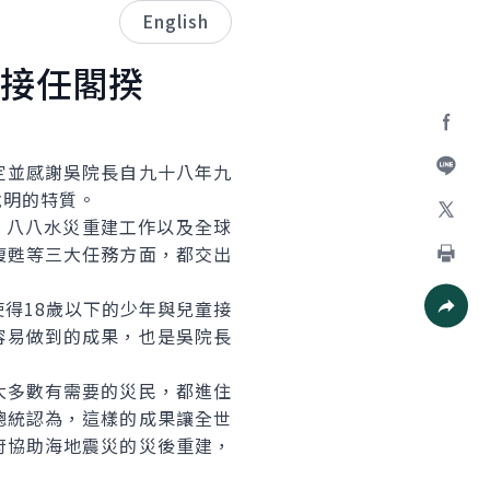
English
接任閣揆
Facebo
並感謝吳院長自九十八年九
加入好
說明的特質。
、八八水災重建工作以及全球
X
復甦等三大任務方面，都交出
列印
得18歲以下的少年與兒童接
容易做到的成果，也是吳院長
社群分
多數有需要的災民，都進住
總統認為，這樣的成果讓全世
府協助海地震災的災後重建，