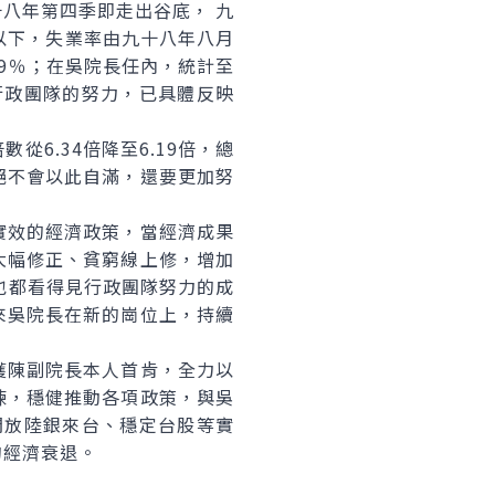
八年第四季即走出谷底， 九
％以下，失業率由九十八年八月
39％；在吳院長任內，統計至
行政團隊的努力，已具體反映
.34倍降至6.19倍，總
絕不會以此自滿，還要更加努
效的經濟政策，當經濟成果
大幅修正、貧窮線上修，增加
也都看得見行政團隊努力的成
來吳院長在新的崗位上，持續
陳副院長本人首肯，全力以
練，穩健推動各項政策，與吳
開放陸銀來台、穩定台股等實
的經濟衰退。