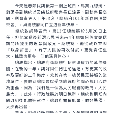
今天是春節假期後第一個上班日，馬英九總統、
蕭萬長副總統以及總統府秘書長伍錦霖、副秘書長高
朗、劉寶貴等人上午出席「總統府101年新春團拜暨
茶會」，與總統府同仁互道新年快樂。
總統致詞時表示，第13任總統將於5月20日上
任，但他當選後即潛心思考未來4年應如何落實競選
期間所提出的理念與政見。總統說，他從政以來即
「以身許國」，有了人民的再次付託，更覺責任重
大，挑戰也更多，但他深具信心。
總統指出，總統府係總統行使憲法權力的幕僚機
關，在新的一年，期許同仁們往前邁進，有更高的效
率及更好的工作態度，尤其在第一線與民眾接觸的業
務單位，要做到讓民眾感受到總統府的關心與用心益
為重要，因為「我們是一個為人民服務的政府，人民
最大」；此外，行政院將於明日總辭，總統也期盼內
閣改組後能儘速就位，讓政府蓄積能量，做好準備，
大步再出發。
隨後，副總統致詞時亦表示，在年節與鄉親接觸