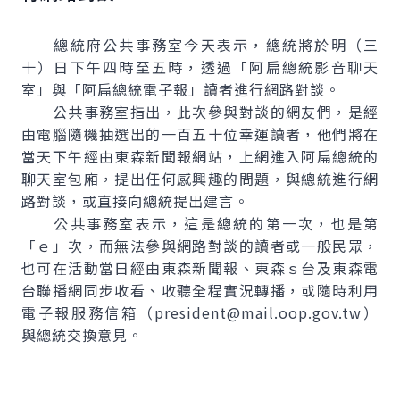
總統府公共事務室今天表示，總統將於明（三
十）日下午四時至五時，透過「阿扁總統影音聊天
室」與「阿扁總統電子報」讀者進行網路對談。
公共事務室指出，此次參與對談的網友們，是經
由電腦隨機抽選出的一百五十位幸運讀者，他們將在
當天下午經由東森新聞報網站，上網進入阿扁總統的
聊天室包廂，提出任何感興趣的問題，與總統進行網
路對談，或直接向總統提出建言。
公共事務室表示，這是總統的第一次，也是第
「ｅ」次，而無法參與網路對談的讀者或一般民眾，
也可在活動當日經由東森新聞報、東森ｓ台及東森電
台聯播網同步收看、收聽全程實況轉播，或隨時利用
電子報服務信箱（president@mail.oop.gov.tw）
與總統交換意見。