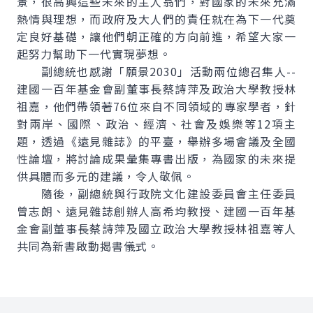
景，很高興這些未來的主人翁們，對國家的未來充滿
熱情與理想，而政府及大人們的責任就在為下一代奠
定良好基礎，讓他們朝正確的方向前進，希望大家一
起努力幫助下一代實現夢想。
副總統也感謝「願景2030」活動兩位總召集人--
建國一百年基金會副董事長蔡詩萍及政治大學教授林
祖嘉，他們帶領著76位來自不同領域的專家學者，針
對兩岸、國際、政治、經濟、社會及娛樂等12項主
題，透過《遠見雜誌》的平臺，舉辦多場會議及全國
性論壇，將討論成果彙集專書出版，為國家的未來提
供具體而多元的建議，令人敬佩。
隨後，副總統與行政院文化建設委員會主任委員
曾志朗、遠見雜誌創辦人高希均教授、建國一百年基
金會副董事長蔡詩萍及國立政治大學教授林祖嘉等人
共同為新書啟動揭書儀式。
:::