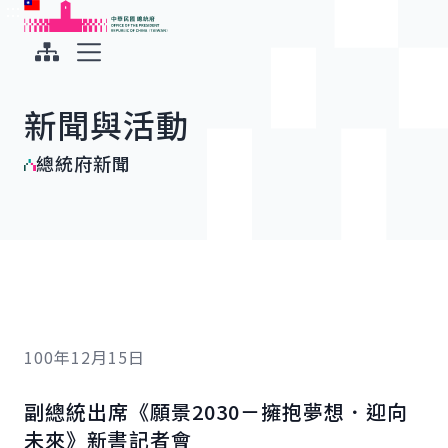
:::
:::
跳到主要內容
中華民國總統府
展開選單
新聞與活動
總統府新聞
100年12月15日
副總統出席《願景2030－擁抱夢想．迎向
未來》新書記者會