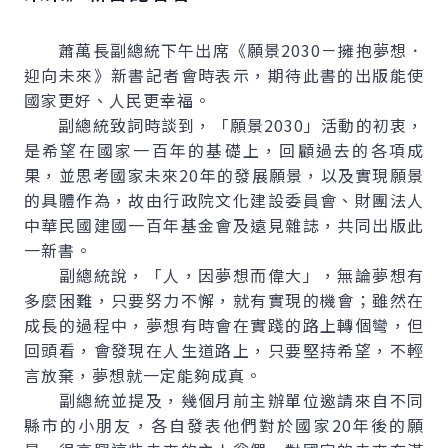
蕭萬長副總統下午出席《願景2030－擁抱夢想．
迎向未來》新書記者會時表示，期待此書的出版能使
國家更好、人民更幸福。
副總統致詞時談到，「願景2030」活動的初衷，
是希望在國家一百年的基礎上，回顧過去的各項成
果，並思考國家未來20年的發展願景，以及實現願景
的具體作為，故由行政院文化建設委員會、財團法人
中華民國建國一百年基金會及遠見雜誌，共同出版此
一新書。
副總統說，「人，因夢想而偉大」，無論夢想有
多麼困難，只要努力不懈，就有實現的機會；雖然在
成長的過程中，夢想有時會在實踐的路上轉個彎，但
回頭看，會發現在人生道路上，只要堅持希望，不輕
言放棄，夢想就一定能夠成真。
副總統並提及，幾個月前主辦單位邀請來自不同
縣市的小朋友，各自發表他們對於國家20年後的願