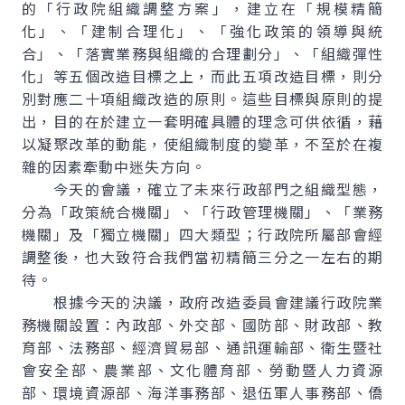
的「行政院組織調整方案」，建立在「規模精簡
化」、「建制合理化」、「強化政策的領導與統
合」、「落實業務與組織的合理劃分」、「組織彈性
化」等五個改造目標之上，而此五項改造目標，則分
別對應二十項組織改造的原則。這些目標與原則的提
出，目的在於建立一套明確具體的理念可供依循，藉
以凝聚改革的動能，使組織制度的變革，不至於在複
雜的因素牽動中迷失方向。
今天的會議，確立了未來行政部門之組織型態，
分為「政策統合機關」、「行政管理機關」、「業務
機關」及「獨立機關」四大類型；行政院所屬部會經
調整後，也大致符合我們當初精簡三分之一左右的期
待。
根據今天的決議，政府改造委員會建議行政院業
務機關設置：內政部、外交部、國防部、財政部、教
育部、法務部、經濟貿易部、通訊運輸部、衛生暨社
會安全部、農業部、文化體育部、勞動暨人力資源
部、環境資源部、海洋事務部、退伍軍人事務部、僑