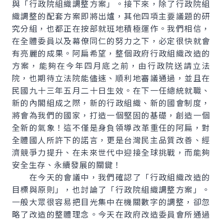
與「行政院組織調整方案」。接下來，除了行政院組
織調整的配套方案即將出爐，其他四項主要議題的研
究分組，也都正在按部就班地積極運作。我們相信，
在全體委員以及幕僚同仁的努力之下，必定很快就會
有亮麗的成果。阿扁希望，整個政府行政組織改造的
方案，能夠在今年四月底之前，由行政院送請立法
院，也期待立法院能儘速、順利地審議通過，並且在
民國九十三年五月二十日生效。在下一任總統就職、
新的內閣組成之際，新的行政組織、新的國會制度，
將會為我們的國家，打造一個堅固的基礎，創造一個
全新的氣象！這不僅是身負領導改革重任的阿扁，對
全體國人所許下的諾言，更是台灣民主品質改善、經
濟競爭力提升、在未來世代中迎接全球挑戰，而能夠
安全生存、永續發展的關鍵！
在今天的會議中，我們確認了「行政組織改造的
目標與原則」，也討論了「行政院組織調整方案」。
一般大眾很容易把目光集中在機關數字的調整，卻忽
略了改造的整體理念。今天在政府改造委員會所通過