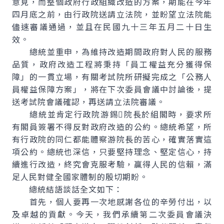
意見，而整個政府行政組織改造的方案，期能在今年
四月底之前，由行政院送請立法院，並盼望立法院能
儘速審議通過，並且在民國九十三年五月二十日生
效。
總統並重申，為維持改造期間政府對人民的服務
品質，政府改造工程將秉持「員工權益充分獲得保
障」的一貫立場，有關考試院所研擬完成之「公務人
員權益保障方案」，將在下次委員會議中討論後，提
送考試院會議確認，再送請立法院審議。
總統並肯定行政院游錫院長於組閣時，要求所
有閣員簽署不得反對政府改造的公約。總統希望，所
有行政院的同仁都能體察游院長的苦心，確實落實這
項公約。總統也深信，只要堅持理念、堅定信心，持
續進行改造，終究會克服考驗，贏得人民的信賴，滿
足人民對健全國家體制的殷切期盼。
總統結語談話全文如下：
首先，個人要再一次地感謝各位的辛勞付出，以
及卓越的貢獻。今天，我們承續第二次委員會議決