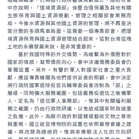
中亦說明，「環境資源部」係整合環保署及其他有關
生態保育與國土資源規劃、管理之相關部會業務而
成。今後水資源與其他國土資源的管理，將不再是決
策分散的多頭馬車局面。這需要一個專責部會，把環
境資源保育與國土資源管理結合起來。這對台灣這塊
土地的永續發展來說，是非常重要的。
基於我國特殊的外交情勢，為維繫海外僑胞對於
國家的情感，凝聚僑民向心，會中決議僑務委員會仍
單獨設置。另外，有鑒於軍人對國家社會之重大貢
獻，應設專責機關為他們提供妥善的照顧，會中決定
將行政院國軍退除役官兵輔導委員會改制為「部」之
層級。同時擴大服務範圍，包括義務役退伍之後備軍
人，定名為「退伍軍人事務部」。惟其中有關福利服
務之範圍，仍由行政院研議，以免造成國家財政過重
之負擔。此外，為顯示政府對國寶級藝術文物之尊崇
與重視，國立故宮博物院的設置也依照幕僚會議之建
議，將改隸為總統府。惟將來應朝法人化的方向研