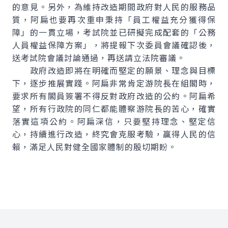
的意見。另外，為維持改造期間政府對人民的服務品
質，阿扁也要再次重申秉持「員工權益充分獲得保
障」的一貫立場，考試院並已研擬完成配套的「公務
人員權益保障方案」，將提報下次委員會議確認後，
送考試院會議討論通過，再送請立法院審議。
政府改造即將在明確而堅定的願景、理念與目標
下，逐步推展實踐。阿扁非常肯定游院長在組閣時，
要求所有閣員簽署不得反對政府改造的公約。阿扁希
望，所有行政院的同仁都能體察游院長的苦心，確實
落實這項公約。阿扁深信，只要堅持理念、堅定信
心，持續進行改造，終究會克服考驗，贏得人民的信
賴，滿足人民對健全國家體制的殷切期盼。
:::