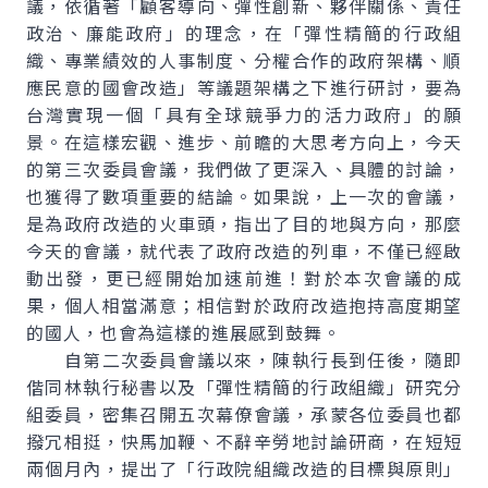
議，依循著「顧客導向、彈性創新、夥伴關係、責任
政治、廉能政府」的理念，在「彈性精簡的行政組
織、專業績效的人事制度、分權合作的政府架構、順
應民意的國會改造」等議題架構之下進行研討，要為
台灣實現一個「具有全球競爭力的活力政府」的願
景。在這樣宏觀、進步、前瞻的大思考方向上，今天
的第三次委員會議，我們做了更深入、具體的討論，
也獲得了數項重要的結論。如果說，上一次的會議，
是為政府改造的火車頭，指出了目的地與方向，那麼
今天的會議，就代表了政府改造的列車，不僅已經啟
動出發，更已經開始加速前進！對於本次會議的成
果，個人相當滿意；相信對於政府改造抱持高度期望
的國人，也會為這樣的進展感到鼓舞。
自第二次委員會議以來，陳執行長到任後，隨即
偕同林執行秘書以及「彈性精簡的行政組織」研究分
組委員，密集召開五次幕僚會議，承蒙各位委員也都
撥冗相挺，快馬加鞭、不辭辛勞地討論研商，在短短
兩個月內，提出了「行政院組織改造的目標與原則」