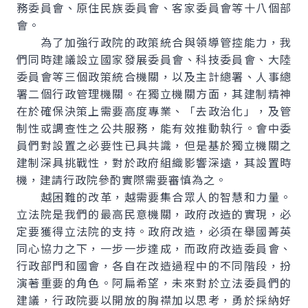
務委員會、原住民族委員會、客家委員會等十八個部
會。
為了加強行政院的政策統合與領導管控能力，我
們同時建議設立國家發展委員會、科技委員會、大陸
委員會等三個政策統合機關，以及主計總署、人事總
署二個行政管理機關。在獨立機關方面，其建制精神
在於確保決策上需要高度專業、「去政治化」，及管
制性或調查性之公共服務，能有效推動執行。會中委
員們對設置之必要性已具共識，但是基於獨立機關之
建制深具挑戰性，對於政府組織影響深遠，其設置時
機，建請行政院參酌實際需要審慎為之。
越困難的改革，越需要集合眾人的智慧和力量。
立法院是我們的最高民意機關，政府改造的實現，必
定要獲得立法院的支持。政府改造，必須在舉國菁英
同心協力之下，一步一步達成，而政府改造委員會、
行政部門和國會，各自在改造過程中的不同階段，扮
演著重要的角色。阿扁希望，未來對於立法委員們的
建議，行政院要以開放的胸襟加以思考，勇於採納好