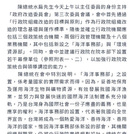
陳總統水扁先生今天上午以主任委員的身份主持
「政府改造委員會」第三次委員會議，會中首先通過
「行政院組織改造的目標與原則」作為行政院組織改
造的理念基礎與運作標準。隨後並確立行政院機關應
包括三個政策統合機關、兩個行政管理機關及十八個
業務機關，其中包括新設之「海洋事務部」與「環境
資源部」。同時，會中並建議行政院在院本部下設置
若干幕僚單位（參照附表一、二），以加強行政院政
策統合與領導調控的能力。
陳總統在會中特別說明，「海洋事務部」之設
置，係考量國家的實際需求而得。因為，妥善地保育
及運用海洋生物與礦物資源，有效發展我國海洋漁
業，並努力與發展快速的國際海洋法制體系充分接
軌，乃是台灣身為國際社會一份子應盡的義務，也是
應享的權利。海洋事務部的設置，代表著我國向全世
界宣告，台灣將成為一個熱愛海洋、善待海洋、善用
海洋的國家。惟因海洋事務部係新設的部會，其機關
組織與職掌，仍將由行政院審慎規劃設計。總統在會