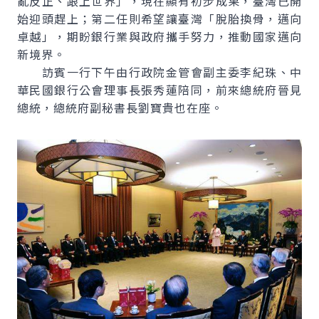
亂反正、跟上世界」，現在顯有初步成果，臺灣已開
始迎頭趕上；第二任則希望讓臺灣「脫胎換骨，邁向
卓越」，期盼銀行業與政府攜手努力，推動國家邁向
新境界。
訪賓一行下午由行政院金管會副主委李紀珠、中
華民國銀行公會理事長張秀蓮陪同，前來總統府晉見
總統，總統府副秘書長劉寶貴也在座。