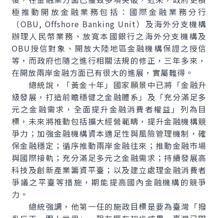
極推動開放金融業務包括：國際金融業務分行
（OBU, Offshore Banking Unit）及海外分支機構
辦理人民幣業務、放寬本國銀行之海外分支機構及
OBU授信對象、開放大陸地區金融機構保證之授信
等，而政府也隨之進行相關法規的修正，三年多來，
在開放兩岸金融方面已有很大的進展，實屬難得。
總統說，「黃金十年」國家願景中已將「金融升
級發展，打造前瞻穩健之金融體系」及「充分滿足多
元之金融需求，全面提升金融消費者權益」列為目
標，未來將推動包括擴大經營範疇，提升金融機構競
爭力；加強金融機構資本適足性與風險管理機制，確
保金融穩定；循序推動兩岸金融往來；推動金融市場
與國際接軌；充分滿足多元之金融需求；持續發展高
科技及創新產業籌資平臺；以及建立處理金融消費者
爭議之平臺等措施，期能提高國內金融機構的競爭
力。
總統強調，他第一任的施政目標是要為臺灣「撥