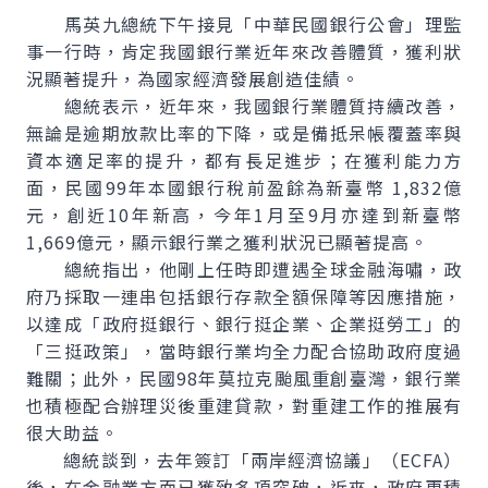
馬英九總統下午接見「中華民國銀行公會」理監
事一行時，肯定我國銀行業近年來改善體質，獲利狀
況顯著提升，為國家經濟發展創造佳績。
總統表示，近年來，我國銀行業體質持續改善，
無論是逾期放款比率的下降，或是備抵呆帳覆蓋率與
資本適足率的提升，都有長足進步；在獲利能力方
面，民國99年本國銀行稅前盈餘為新臺幣 1,832億
元，創近10年新高，今年1月至9月亦達到新臺幣
1,669億元，顯示銀行業之獲利狀況已顯著提高。
總統指出，他剛上任時即遭遇全球金融海嘯，政
府乃採取一連串包括銀行存款全額保障等因應措施，
以達成「政府挺銀行、銀行挺企業、企業挺勞工」的
「三挺政策」，當時銀行業均全力配合協助政府度過
難關；此外，民國98年莫拉克颱風重創臺灣，銀行業
也積極配合辦理災後重建貸款，對重建工作的推展有
很大助益。
總統談到，去年簽訂「兩岸經濟協議」（ECFA）
後，在金融業方面已獲致多項突破，近來，政府更積