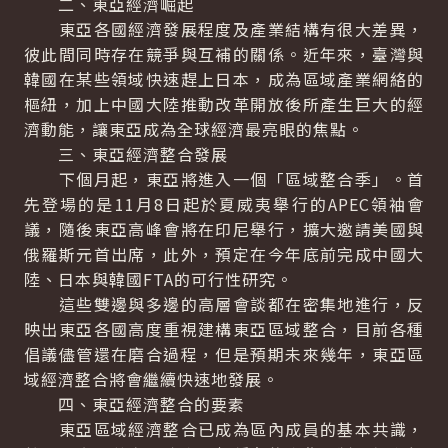
二、東亞經濟崛起
東亞各國經濟發展程度及產業結構有很大差異，
彼此間同時存在競爭與互補的關係。近年來，臺灣與
韓國在某些領域快速趕上日本，成為區域產業網絡的
樞紐，加上中國大陸推動改革開放後所產生巨大的經
濟動能，讓東亞成為全球經濟最亮眼的焦點。
三、東亞經濟整合發展
下個月起，東亞將進入一個「區域整合季」。首
先登場的是11月8日起於夏威夷舉行的APEC領袖會
議，隨後東亞高峰會將在印尼舉行，擴大邀請美國與
俄羅斯元首出席，此外，預定在今年底前完成中國大
陸、日本與韓國FTA的可行性研究。
這些雙邊與多邊的高層會談都在密集地進行，反
映出東亞各國高度重視建構東亞區域整合，目前各種
倡議儘管還在磨合過程，但是預期未來幾年，東亞區
域經濟整合將會繼續快速地發展。
四、東亞經濟整合的要素
東亞區域經濟整合已成為區內成員的基本共識，