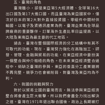
五、臺灣的角色
臺灣雖小，卻是東亞第5大經濟體、全球第16大
出口國及第17大進口國，而且臺灣為東亞國家中，僅
次於日本的第2大對外直接投資國、零組件中間材供
輸國。以電子及資通訊產業為例，臺灣企業為全球品
牌廠商的重要夥伴，訂單海外生產比率日益提高，以
大陸及東南亞為最主要的代工地區。
過去，臺灣在整個國際經濟的分工結構中有其不
可取代的功能，現在，臺灣努力強化在高階加工、研
發、管理、金融與貿易的功能，在東亞經濟中要扮演
一個整合與仲介樞紐的角色。在未來東亞經濟整合過
程中，倘缺乏臺灣的參與，東亞的垂直分工產業鏈將
不再完整，競爭力也會被削弱，對臺灣及東亞均為不
利。
六、我國的挑戰與努力
對於以貿易立國的臺灣而言，無法參與東亞經濟
整合將會產生巨大衝擊，所以我們會盡全力找出解決
之道。臺灣在1971年退出聯合國後，政治上長期被打