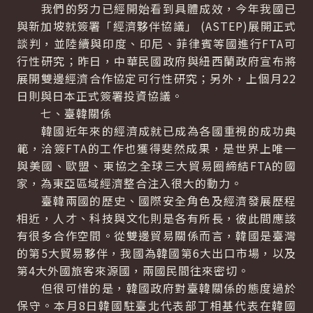
我們的努力已經開始看到具體成效，今年我國已
與新加坡就簽署「經濟夥伴協議」 (ASTEP)展開正式
談判，並陸續與印度、印尼、菲律賓等國進行FTA可
行性研究；昨日，中華民國政府與紐西蘭政府宣布將
展開雙邊經濟合作協定可行性研究；另外，上個月22
日則與日本正式簽署投資協議。
七、臺韓關係
韓國近年來的經濟成就已成為各國重視的成功典
範，洽簽FTA的工作也獲得斐然成果，是世界上唯一
與美國、歐盟、東協之全球三大貿易圈締結FTA的國
家，為東亞區域經濟整合注入很大的動力。
臺韓兩國的歷史、國際安全角色及經濟發展歷程
相近，人才、科技與文化則是各有所長，彼此間應該
有很多合作空間。從雙邊貿易關係而言，韓國是臺灣
的第5大貿易夥伴，我國為韓國第6大出口市場，以及
第4大外國旅客來源國，兩國民間往來密切。
但很可惜的是，韓國政府對臺韓關係的態度過於
保守。本月8日韓國駐臺北代表部丁相基代表在韓國