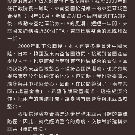
影響的議題，個人對此也有高度興趣。我於2000年卸
任行政院長一職時，東南亞國協是唯一的東亞區域整
合機制；同年10月，新加坡與日本展開雙邊FTA談判
後，帶動東亞地區洽簽FTA的風潮，短短十年間，東
亞國家締結將近50個FTA，東亞區域整合的風貌煥然
一新。
2000年卸下公職後，本人有更多機會赴中國大
陸、日本、韓國及東南亞各國訪問，接觸到各國產官
學界人士，也更瞭解渠等對東亞區域整合的看法。當
時我認為東亞區域整合不僅符合國際潮流，也將有助
提高東亞於全球經濟的地位。但同時，我也對臺灣未
能參與其中深感憂心，因此，在民間籌組了「兩岸共
同市場基金會」，希望借鏡歐盟模式，透過經濟合
作，把兩岸的糾結打開，讓臺灣有機會參與東亞區域
整合。
我相信經濟整合將是逐步建構東亞共同體的最佳
路徑。因此，就從經濟整合的角度，交換對於建構東
亞共同體的看法。