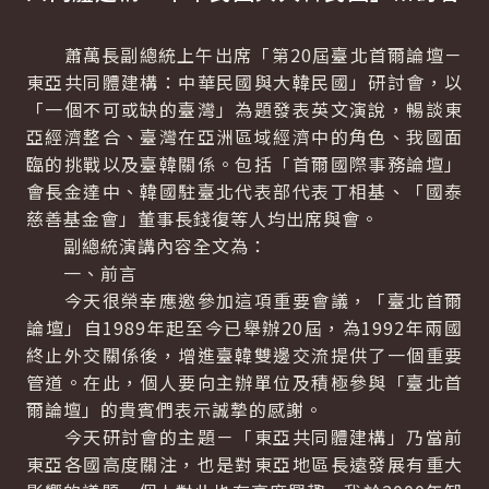
蕭萬長副總統上午出席「第20屆臺北首爾論壇－
東亞共同體建構：中華民國與大韓民國」研討會，以
「一個不可或缺的臺灣」為題發表英文演說，暢談東
亞經濟整合、臺灣在亞洲區域經濟中的角色、我國面
臨的挑戰以及臺韓關係。包括「首爾國際事務論壇」
會長金達中、韓國駐臺北代表部代表丁相基、「國泰
慈善基金會」董事長錢復等人均出席與會。
副總統演講內容全文為：
一、前言
今天很榮幸應邀參加這項重要會議，「臺北首爾
論壇」自1989年起至今已舉辦20屆，為1992年兩國
終止外交關係後，增進臺韓雙邊交流提供了一個重要
管道。在此，個人要向主辦單位及積極參與「臺北首
爾論壇」的貴賓們表示誠摯的感謝。
今天研討會的主題－「東亞共同體建構」乃當前
東亞各國高度關注，也是對東亞地區長遠發展有重大