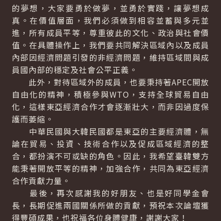
的夢想，大家要勇於做夢，並勇於實踐，讓夢想成
真。在價值層面，我們必須做到相容並蓄與多元並
進，所有成員平等，尊重彼此的文化、政治與社會價
值。在具體操作上，我們要共同解決區域內以及成員
內部因經濟問題引發的非經濟問題，維持區域間與成
員國內部的穩定及社會公平正義。
此外，對待區域外的成員，也要秉持著APEC開放
自由化的精神，積極參與WTO，支持全球貿易自由
化，這樣東亞經濟合作才會逐漸壯大，而非因過度保
護而萎縮。
中華民國與大韓民國都是東亞的主要經濟體，無
論在貿易、投資、技術合作以及促成區域經濟的整
合，都扮演不可或缺的角色。因此，我希望臺韓雙方
能秉著開放平等的精神，加強合作，共同為東亞經濟
合作貢獻力量。
最後，再次感謝我的好朋友、也是好同學金會
長，長期促進兩國關係所做的貢獻，預祝本次論壇獲
得豐碩成果，也祝福各位身體健康，謝謝大家！