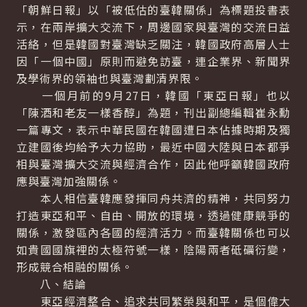
「朝鮮日報」以「被低估的臺韓關係」為標題投書表
示，在兩岸擴大交流下，周邊國家與臺灣的交流日益
活絡，但是韓國對臺灣缺乏關注，韓國政府高層人士
因「一個中國」原則而避免訪臺，連企業界、新聞界
及學術界的領袖也與臺灣劃清界限。
一個月前的9月27日，韓國「東亞日報」也以
「陳酒和老友一樣香醇」為題，刊出副總編輯崔永勳
一篇專文，表示中華民國在韓國遭日本佔據時期及獨
立建國後均給予大力協助，最近中國大陸與日本都爭
相與臺灣擴大交流與經濟合作，因此他呼籲韓國政府
應與臺灣加強關係。
本人相信臺韓應發揮同舟共濟的精神，共同努力
打造東亞和平、自由、開放的環境，透過健康競爭的
關係，激發區內各國的經濟活力。而臺韓關係也可以
如貴國國旗裡的太極符號一樣，陰陽兩者砥礪衍變，
形成競合相融的關係。
八、結論
東亞經濟整合、追求共同繁榮與和平，是個偉大