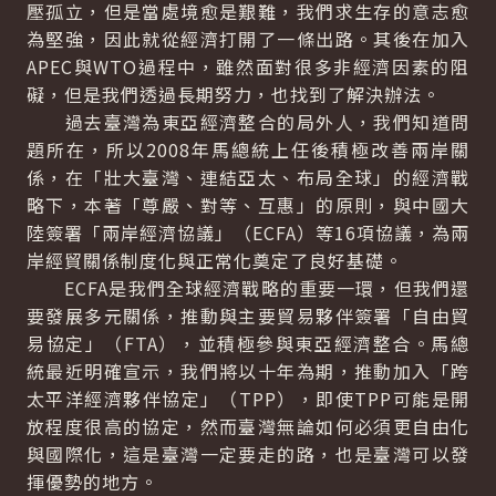
壓孤立，但是當處境愈是艱難，我們求生存的意志愈
為堅強，因此就從經濟打開了一條出路。其後在加入
APEC與WTO過程中，雖然面對很多非經濟因素的阻
礙，但是我們透過長期努力，也找到了解決辦法。
過去臺灣為東亞經濟整合的局外人，我們知道問
題所在，所以2008年馬總統上任後積極改善兩岸關
係，在「壯大臺灣、連結亞太、布局全球」的經濟戰
略下，本著「尊嚴、對等、互惠」的原則，與中國大
陸簽署「兩岸經濟協議」（ECFA）等16項協議，為兩
岸經貿關係制度化與正常化奠定了良好基礎。
ECFA是我們全球經濟戰略的重要一環，但我們還
要發展多元關係，推動與主要貿易夥伴簽署「自由貿
易協定」（FTA），並積極參與東亞經濟整合。馬總
統最近明確宣示，我們將以十年為期，推動加入「跨
太平洋經濟夥伴協定」（TPP），即使TPP可能是開
放程度很高的協定，然而臺灣無論如何必須更自由化
與國際化，這是臺灣一定要走的路，也是臺灣可以發
揮優勢的地方。