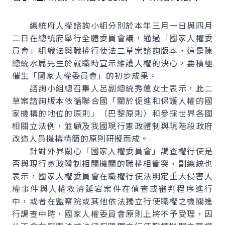
總統府人權諮詢小組分別於本年三月一日與四月
二日在總統府舉行全體委員會議，通過「國家人權委
員會」組織法與職權行使法二草案諮詢版本，這是陳
總統水扁先生於就職時宣示維護人權的決心，要積極
催生「國家人權委員會」的初步成果。
諮詢小組總召集人呂副總統秀蓮女士表示，此二
草案諮詢版本依循聯合國「關於促進和保護人權的國
家機構的地位的原則」（巴黎原則）和參採世界各國
相關立法例，並顧及我國現行憲政體制與現階段政府
改造人員機構精簡的原則研擬而成。
針對外界關心「國家人權委員會」調查權行使是
否與現行憲政體制相關機關的職權相衝突，副總統也
表示，國家人權委員會在職權行使法明定重大侵害人
權事件與人權救濟延宕案件在偵查或審判程序進行
中，或者在監察院或其他依法獨立行使職權之機關進
行調查中時，國家人權委員會原則上將不予受理，因