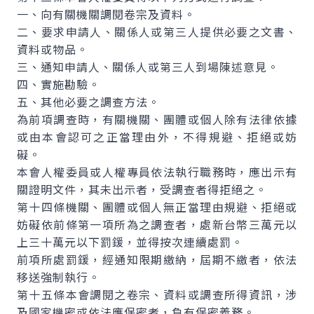
一、向有關機關調閱卷宗及資料。
二、要求申請人、關係人或第三人提供必要之文書、
資料或物品。
三、通知申請人、關係人或第三人到場陳述意見。
四、實施勘驗。
五、其他必要之調查方法。
為前項調查時，有關機關、團體或個人除有法律依據
或由本會認可之正當理由外，不得規避、拒絕或妨
礙。
本會人權委員或人權專員依法執行職務時，應出示有
關證明文件，其未出示者，受調查者得拒絕之。
第十四條機關、團體或個人無正當理由規避、拒絕或
妨礙依前條第一項所為之調查者，處新台幣三萬元以
上三十萬元以下罰鍰，並得按次連續處罰。
前項所處罰鍰，經通知限期繳納，屆期不繳者，依法
移送強制執行。
第十五條本會調閱之卷宗、資料或調查所得資訊，涉
及國家機密或依法應保密者，負有保密義務。