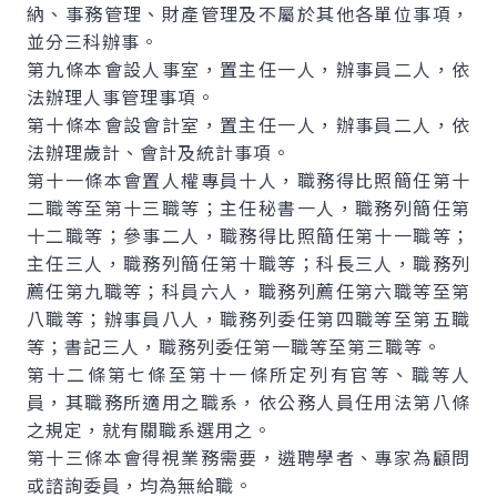
納、事務管理、財產管理及不屬於其他各單位事項，
並分三科辦事。
第九條本會設人事室，置主任一人，辦事員二人，依
法辦理人事管理事項。
第十條本會設會計室，置主任一人，辦事員二人，依
法辦理歲計、會計及統計事項。
第十一條本會置人權專員十人，職務得比照簡任第十
二職等至第十三職等；主任秘書一人，職務列簡任第
十二職等；參事二人，職務得比照簡任第十一職等；
主任三人，職務列簡任第十職等；科長三人，職務列
薦任第九職等；科員六人，職務列薦任第六職等至第
八職等；辦事員八人，職務列委任第四職等至第五職
等；書記三人，職務列委任第一職等至第三職等。
第十二條第七條至第十一條所定列有官等、職等人
員，其職務所適用之職系，依公務人員任用法第八條
之規定，就有關職系選用之。
第十三條本會得視業務需要，遴聘學者、專家為顧問
或諮詢委員，均為無給職。