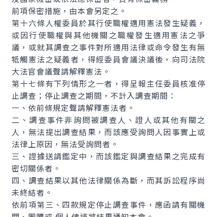
前項保密措施，由本會另定之。
第十六條人權委員於其行使職權適用憲法發生疑義，
或因行使職權與其他機關之職權發生適用憲法之爭
議，或就其調查之事件對所適用法律或命令發生有無
牴觸憲法之疑義者，得經委員會議決議後，向司法院
大法官會議聲請解釋憲法。
第十七條有下列情形之一者，得呈報主任委員核准停
止調查；停止調查之期間，不計入調查期間：
一、依前條規定聲請解釋憲法者。
二、調查事件非詢問被調查人、證人或其他有關之
人，無法提出調查結果，而該應受詢問人因事實上或
法律上原因，無法受詢問者。
三、證據送請鑑定中，而該鑑定與調查結果之完成有
密切關係者。
四、調查結果以其他法律關係為斷，而其訴訟程序尚
未終結者。
依前項第三、四款規定停止調查事件，應函請有關機
關、團體或 個人儘速將結果通知本會。