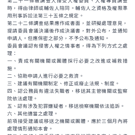
第二十一條被調查人接受人權委員、人權專員調查
時，得由律師或輔佐人陪同。輔佐人之資格及權限準
用刑事訴訟法第三十五條之規定。
第二十二條調查結果應作成書面，並研擬處理意見，
提請委員會議決議後作成決議書，對外公布，並通知
申請人。但應保密之部分，不予公布及通知。
委員會議認有侵害人權之情事者，得為下列方式之處
理：
一、責成有關機關或團體採行必要之改進或補救措
施。
二、協助申請人進行必要之救濟。
三、建議有關機關制定、修正或廢止法規、制度。
四、認公務員有違法失職者，移送其主管機關或監察
院依法處理。
五、認有涉及犯罪嫌疑者，移送檢察機關依法追訴。
六、其他適當之處理。
前項接受建議或移送之機關或團體，應於三個月內將
處理情形通知本會。