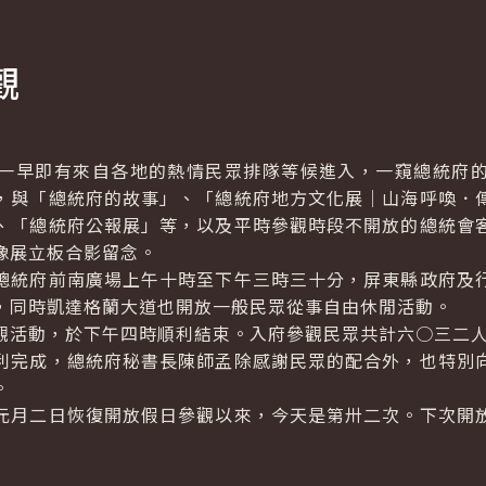
觀
早即有來自各地的熱情民眾排隊等候進入，一窺總統府的
，與「總統府的故事」、「總統府地方文化展｜山海呼喚．
、「總統府公報展」等，以及平時參觀時段不開放的總統會
像展立板合影留念。
統府前南廣場上午十時至下午三時三十分，屏東縣政府及行
，同時凱達格蘭大道也開放一般民眾從事自由休閒活動。
觀活動，於下午四時順利結束。入府參觀民眾共計六○三二
完成，總統府秘書長陳師孟除感謝民眾的配合外，也特別向
。
月二日恢復開放假日參觀以來，今天是第卅二次。下次開放