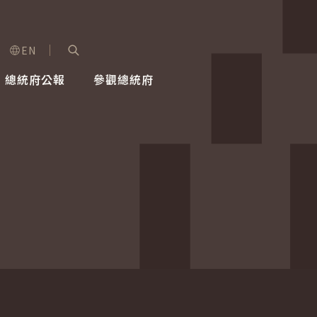
EN
字級選單
展開關鍵字搜尋
總統府公報
參觀總統府
健康台灣推動委員會
總統令
蕭美琴副總統
建築風華
全社會
每日活
行憲後
總統府
外交
網路相簿
國防