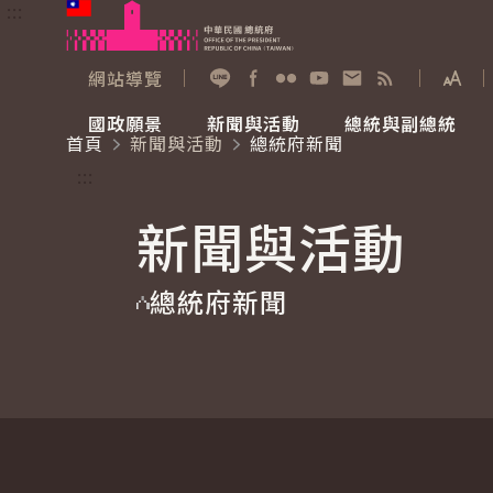
:::
跳到主要內容
中華民國總統府
網站導覽
展開
加入好友
Facebook
Flickr
YouTube
寫信給總統
RSS
國政願景
新聞與活動
總統與副總統
首頁
新聞與活動
總統府新聞
國政願景
新聞與活動
總統與副總統
參觀總統府
:::
新聞與活動
國家氣候變遷對策委員會
總統府新聞
賴清德總統
參觀資訊
總統府新聞
重要談話
影音頻道