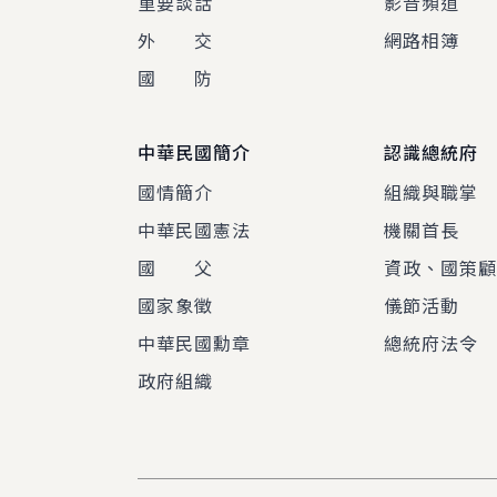
重要談話
影音頻道
外 交
網路相簿
國 防
中華民國簡介
認識總統府
國情簡介
組織與職掌
中華民國憲法
機關首長
國 父
資政、國策
國家象徵
儀節活動
中華民國勳章
總統府法令
政府組織