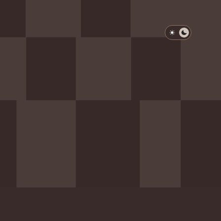
淺色模式
深色模式
防衛韌性委員會
動行程
歷任總統與副總統
展覽