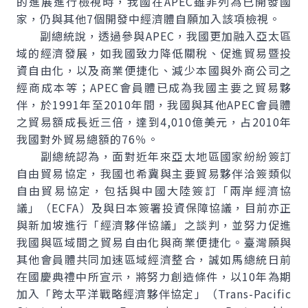
的進展進行檢視時，我國在APEC雖非列為已開發國
家，仍與其他7個開發中經濟體自願加入該項檢視。
副總統說，透過參與APEC，我國更加融入亞太區
域的經濟發展，如我國致力降低關稅、促進貿易暨投
資自由化，以及商業便捷化、減少本國與外商公司之
經商成本等；APEC會員體已成為我國主要之貿易夥
伴，於1991年至2010年間，我國與其他APEC會員體
之貿易額成長近三倍，達到4,010億美元，占2010年
我國對外貿易總額的76％。
副總統認為，面對近年來亞太地區國家紛紛簽訂
自由貿易協定，我國也希冀與主要貿易夥伴洽簽類似
自由貿易協定，包括與中國大陸簽訂「兩岸經濟協
議」（ECFA）及與日本簽署投資保障協議，目前亦正
與新加坡進行「經濟夥伴協議」之談判，並努力促進
我國與區域間之貿易自由化與商業便捷化。臺灣願與
其他會員體共同加速區域經濟整合，誠如馬總統日前
在國慶典禮中所宣示，將努力創造條件，以10年為期
加入「跨太平洋戰略經濟夥伴協定」（
Trans-Pacific