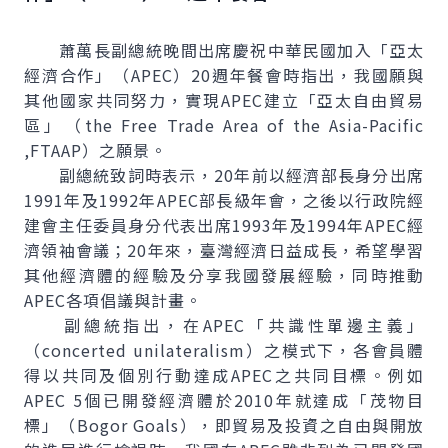
蕭萬長副總統晚間出席慶祝中華民國加入「亞太
經濟合作」（APEC）20週年餐會時指出，我國願與
其他國家共同努力，實現APEC建立「亞太自由貿易
區」（
the Free Trade Area of the Asia-Pacific
,FTAAP）之願景。
副總統致詞時表示，20年前以經濟部長身分出席
1991年及1992年APEC部長級年會，之後以行政院經
建會主任委員身分代表出席1993年及1994年APEC經
濟領袖會議；20年來，臺灣經濟日益成長，希望學習
其他經濟體的經驗及分享我國發展經驗，同時推動
APEC各項倡議與計畫。
副總統指出，在APEC「共識性單邊主義」
（
concerted unilateralism
）之模式下，各會員體
得以共同及個別行動達成APEC之共同目標。例如
APEC 5個已開發經濟體於2010年就達成「茂物目
標」（
Bogor Goals
），即貿易及投資之自由與開放