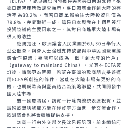
（ECFA），該協議也同時獲得美商與日商的支持。根
據日商智庫所做調查顯示，臺日廠商合作到大陸的存
活率為88.2％，而若日商單獨前往大陸投資則僅為
79.8％，差距將近一成，這是日本與我在上個月簽訂
投資協議的主要因素之一，其對日商進軍大陸市場有
很大的助益。
總統指出，歐洲議會人民黨團於6月30日舉行大
型公聽會，與會人士強烈支持歐盟與中華民國簽署經
濟合作協議；臺灣可以成為一個「到大陸的門戶」
（
gateway to mainland China
），尤其在ECFA簽
訂後，情勢更為明顯，希望在臺灣的歐商朋友妥善運
用ECFA所創造的條件，當能在大陸市場有更好的商
機，也期盼歐商與臺商結合為策略聯盟，共同開發中
國大陸市場。
雙十國慶將屆，訪賓一行除向總統表達祝賀，並
誠盼歐盟與我雙方能在經貿等方面進一步交流合作，
歐洲議會也將會繼續提供支持。
訪賓一行由外交部次長沈呂巡陪同，前來總統府