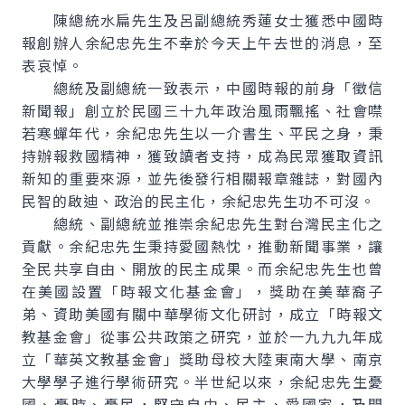
陳總統水扁先生及呂副總統秀蓮女士獲悉中國時
報創辦人余紀忠先生不幸於今天上午去世的消息，至
表哀悼。
總統及副總統一致表示，中國時報的前身「徵信
新聞報」創立於民國三十九年政治風雨飄搖、社會噤
若寒蟬年代，余紀忠先生以一介書生、平民之身，秉
持辦報救國精神，獲致讀者支持，成為民眾獲取資訊
新知的重要來源，並先後發行相關報章雜誌，對國內
民智的啟迪、政治的民主化，余紀忠先生功不可沒。
總統、副總統並推崇余紀忠先生對台灣民主化之
貢獻。余紀忠先生秉持愛國熱忱，推動新聞事業，讓
全民共享自由、開放的民主成果。而余紀忠先生也曾
在美國設置「時報文化基金會」，獎助在美華裔子
弟、資助美國有關中華學術文化研討，成立「時報文
教基金會」從事公共政策之研究，並於一九九九年成
立「華英文教基金會」獎助母校大陸東南大學、南京
大學學子進行學術研究。半世紀以來，余紀忠先生憂
國、憂時、憂民，堅守自由、民主、愛國家，及開