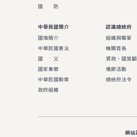
國 防
中華民國簡介
認識總統府
國情簡介
組織與職掌
中華民國憲法
機關首長
國 父
資政、國策
國家象徵
儀節活動
中華民國勳章
總統府法令
政府組織
網站