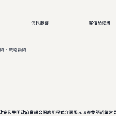
便民服務
寫信給總統
顧問、戰略顧問
政策及聲明
政府資訊公開
應用程式介面
陽光法案
雙語詞彙
常