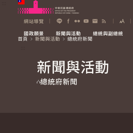
:::
跳到主要內容
中華民國總統府
網站導覽
展開
加入好友
Facebook
Flickr
YouTube
寫信給總統
RSS
國政願景
新聞與活動
總統與副總統
首頁
新聞與活動
總統府新聞
國政願景
新聞與活動
總統與副總統
參觀總統府
:::
新聞與活動
國家氣候變遷對策委員會
總統府新聞
賴清德總統
參觀資訊
總統府新聞
重要談話
影音頻道