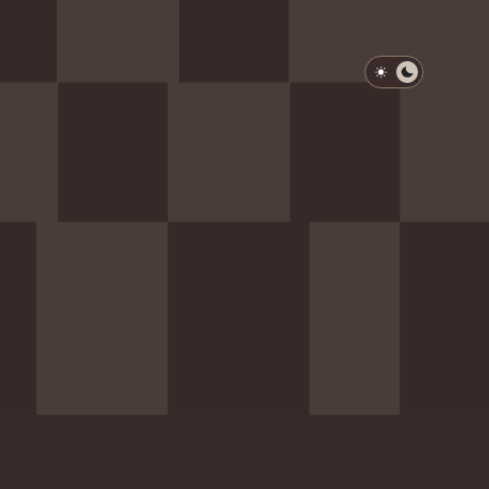
淺色模式
深色模式
防衛韌性委員會
動行程
歷任總統與副總統
展覽