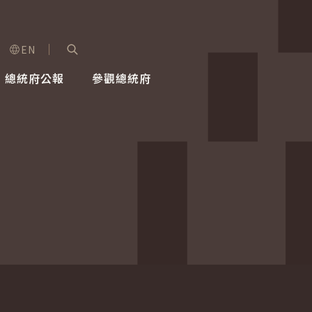
EN
字級選單
展開關鍵字搜尋
總統府公報
參觀總統府
健康台灣推動委員會
總統令
蕭美琴副總統
建築風華
全社會
每日活
行憲後
總統府
外交
網路相簿
國防