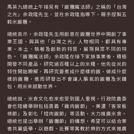
馬英九總統上午接見有「飯糰魔法師」之稱的「台灣
之光」余政隆先生，並在余政隆指導下，親手捏製五
穀米飯糰。
總統表示，余政隆先生用創意在飯糰世界中開創了事
業王國，與其他「台灣之光」人物相同，都具有專
業、本土、執著及創新的特質，展現與眾不同的特
色。「飯糰魔法師」余政隆在接下家族事業後，積極
開發不同產品，研究過百種以上的米種，他先從米的
特性開始瞭解，再研究要煮成什麼樣的飯，做成什麼
樣的飯糰，進而研發出不會讓人脹氣的飯糰及米麵
包，用米來感動世界。
總統說，米食文化愈來愈受到國人重視，行政院農委
會也陸續舉辦包括嘉義「雞肉飯節」、美濃「客家板
條節」及彰化「焢肉飯節」等活動，大力推廣米食。
總統也提出舉辦「飯糰節」的構想，希望可以結合業
者共襄盛舉，以遊戲、比賽等寓教於樂的方式來推廣