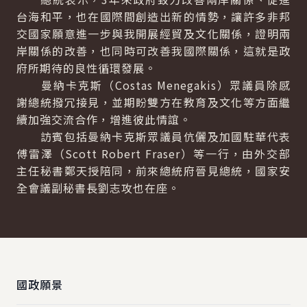
台海和平，也在國際間創造出新的情勢，讓許多非邦
交國家願意進一步與我開展經貿及文化關係，證明兩
岸關係的改善，也同時可改善我國際關係，這就是政
府所期待的良性循環發展。
曼納卡克斯（Costas Menegakis）眾議員除感
謝總統撥冗接見，並期盼雙方在教育及文化等方面繼
續加強交流合作，增進彼此情誼。
訪賓包括曼納卡克斯眾議員伉儷及加國駐華代表
傅雷澤（Scott Robert Fraser）等一行，由外交部
主任秘書鄭天授陪同，前來總統府晉見總統，國家安
全會議副秘書長劉志攻也在座。
:::
國政願景