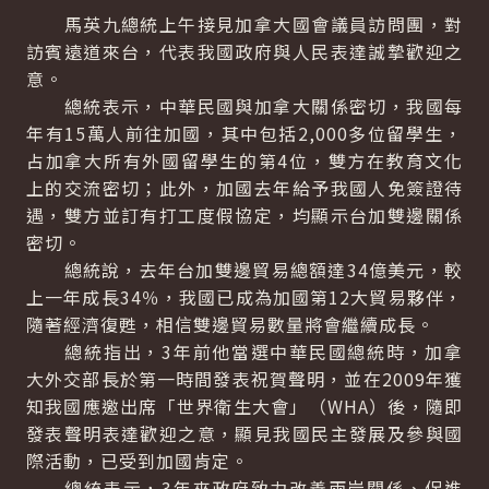
馬英九總統上午接見加拿大國會議員訪問團，對
訪賓遠道來台，代表我國政府與人民表達誠摯歡迎之
意。
總統表示，中華民國與加拿大關係密切，我國每
年有15萬人前往加國，其中包括2,000多位留學生，
占加拿大所有外國留學生的第4位，雙方在教育文化
上的交流密切；此外，加國去年給予我國人免簽證待
遇，雙方並訂有打工度假協定，均顯示台加雙邊關係
密切。
總統說，去年台加雙邊貿易總額達34億美元，較
上一年成長34％，我國已成為加國第12大貿易夥伴，
隨著經濟復甦，相信雙邊貿易數量將會繼續成長。
總統指出，3年前他當選中華民國總統時，加拿
大外交部長於第一時間發表祝賀聲明，並在2009年獲
知我國應邀出席「世界衛生大會」（WHA）後，隨即
發表聲明表達歡迎之意，顯見我國民主發展及參與國
際活動，已受到加國肯定。
總統表示，3年來政府致力改善兩岸關係、促進