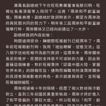
蕭萬長副總統下午在旺旺集團董事長蔡衍明、旺
報社長黃清龍等人陪同下，出席「兩岸和平創富論
壇」閉幕典禮。副總統於致詞時表示，期望在兩岸政
府與民間共同的努力下，明年第三屆兩岸和平創富論
壇舉行時，兩岸關係又已經向前邁出了一大步。
副總統致詞內容如後：
時間過得很快，轉眼間旺報創刊已經兩年了。兩
年前旺報剛創刊時，我用「增加暸解、促進交流」這
八個字送給旺報作為創刊賀詞。這兩年來，兩岸關係
長足的進步，民間的支持是不可或缺的力量，因此我
要藉這個機會，對於旺報秉持「認識中國大陸、掌握
世界未來」的辦報宗旨，適時而稱職地扮演兩岸關係
的見證者與推動者的角色，表示感謝與肯定，並祝福
旺報越辦越旺。
兩岸經過幾十年的隔絕，經歷了砲火對峙與冷戰
對立，直到三年前國民黨重新執政，兩岸才終於進入
了和平發展的「康莊大道」。所以旺報以「和平、創
富」作為論壇名稱是很有意義的，因為沒有和平，一