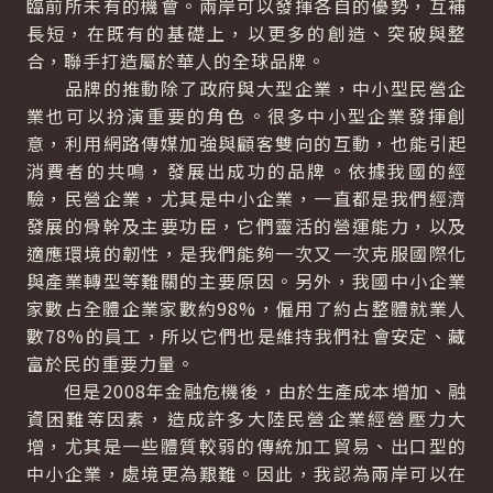
臨前所未有的機會。兩岸可以發揮各自的優勢，互補
長短，在既有的基礎上，以更多的創造、突破與整
合，聯手打造屬於華人的全球品牌。
品牌的推動除了政府與大型企業，中小型民營企
業也可以扮演重要的角色。很多中小型企業發揮創
意，利用網路傳媒加強與顧客雙向的互動，也能引起
消費者的共鳴，發展出成功的品牌。依據我國的經
驗，民營企業，尤其是中小企業，一直都是我們經濟
發展的骨幹及主要功臣，它們靈活的營運能力，以及
適應環境的韌性，是我們能夠一次又一次克服國際化
與產業轉型等難關的主要原因。另外，我國中小企業
家數占全體企業家數約98%，僱用了約占整體就業人
數78%的員工，所以它們也是維持我們社會安定、藏
富於民的重要力量。
但是2008年金融危機後，由於生產成本增加、融
資困難等因素，造成許多大陸民營企業經營壓力大
增，尤其是一些體質較弱的傳統加工貿易、出口型的
中小企業，處境更為艱難。因此，我認為兩岸可以在