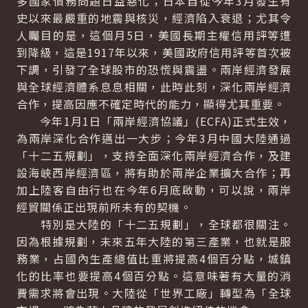
多國家債務問題日益惡化；日本自從今年3月發生有
史以來最嚴重的地震與核災，經濟陷入衰退；尤其令
人矚目的是，這個月5日，美國長期主權信用評等遭
到降級，這是1917年以來，美國政府信用評等首次被
下調，引發了全球股市的恐慌與震盪。兩岸經濟發展
與全球經濟體系息息相關，此時此刻，深化兩岸經濟
合作，提高因應不確定時代的能力，顯得尤其重要。
今年1月1日「兩岸經濟協議」(ECFA)正式生效，
為兩岸深化合作邁出一大步；今年3月中國大陸通過
「十二五規劃」，支持全面深化兩岸經濟合作，及建
設海峽西岸經濟區，將有助於兩岸企業擴大合作；再
加上陸客自由行也在今年6月底啟動，可以說，兩岸
經貿關係正出現前所未有的契機。
特別是大陸的「十二五規劃」，全球都很關注。
因為根據規劃，未來五年大陸的第三產業，也就是服
務業，占國內生產總值比重將提高4個百分點，城鎮
化的比率也要提高4個百分點。這意味著有大量的消
費需求將會出現。大陸從「世界工廠」轉型為「全球