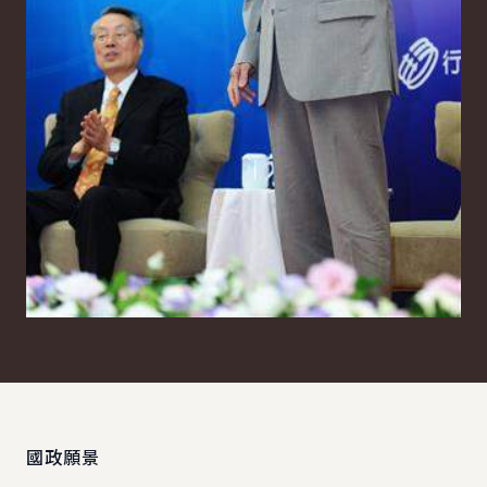
:::
國政願景