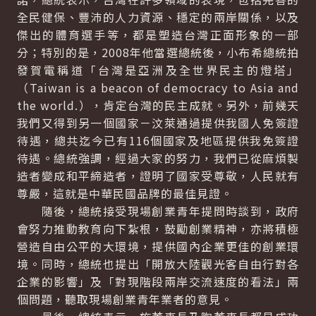
全民健保、豐沛的人力資源、穩定的兩岸關係，以及
傑出的體育選手等，都是塑造台灣正面形象的一部
分；特別的是，2008年他當選總統後，小布希總統拍
發賀電稱道「台灣是亞洲及全世界民主的燈塔」
（Taiwan is a beacon of democracy to Asia and
the world.），肯定台灣的民主成就。另外，前幾天
我們又得到另一個國家－汶萊通過提供我國人免簽證
待遇，總共迄今已有116個國家及地區提供我免簽證
待遇。總統強調，經過大家的努力，我們已從麻煩製
造者變成和平締造者，證明了國家受尊敬，人民就有
尊嚴，這就是中華民國品牌的最佳見證。
隨後，總統接受現場創業青年提問時談到，政府
會努力推動教育向下紮根，鼓勵創業精神，亦將積極
營造自由公平的大環境，提供國內企業更佳的創業環
境。同時，總統也提出「開放大陸觀光客自由行對各
企業的影響」及「對現階段兩岸交流速度的看法」兩
個問題，聽取現場創業青年業者的意見。