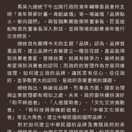
馬英九總統下午出席行政院青年輔導委員會所主
辦「青年築夢計畫－青創論壇」第一場論壇「品牌點
火，衝向國際」，與智融集團施振榮董事長、巨星造
船陶君亮董事長深入對談，並與現場的創業青年進行
交流問答。
總統首先闡釋今天的主題「品牌」認為，品牌首
重品質，建立品牌代表著建立一種信任感，產品能得
到消費者喜愛，發揮效果，就具有競爭力，最終就是
希望得到消費者的認同；而政府的管理作為亦是同樣
道理，如何建立政府品牌，讓民眾有信心、信任政
府，並爭取更大的認同，是政府亟需重視的課題。
總統指出，無論從品牌、形象各方面，國家治理
與企業管理都有相似之處，未來，政府要持續扮演好
「和平締造者」、「人道援助者」、「文化交流推動
者」、「新科技與商機創造者」、「中華文化領航
者」等五大角色，建立中華民國的國際品牌。
對於如何建立中華民國的品牌及實踐政府的承
諾，總統表示，台灣在許多領域的表現，包括完善的