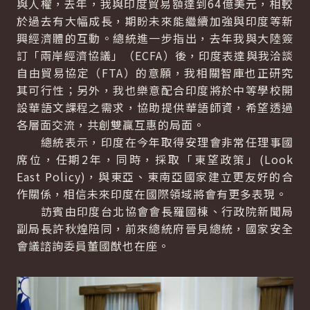
與人權，去年，我與印度貿易額達到64億美元，相較
於過去有大幅成長，期盼未來能繼續加強與印度等新
興經濟體的互動。總統進一步指出，去年我與大陸簽
訂「兩岸經濟協議」（ECFA）後，印度表達與我洽談
自由貿易協定（FTA）的意願，我相關智庫也正研究
其可行性；另外，我也樂意配合印度將於中等學校開
設華語文課程之需求，協助提供華語師資，希望透過
各層面交流，共創雙贏互惠的局面。
總統表示，印度在今年取得安理會非常任理事國
席位，任期2年，同時，採取「東望政策」(
Look
East Policy
)，與東亞、東南亞國家建立更友好的合
作關係，相信未來印度在國際領域將會有更多表現。
訪賓由印度台北協會會長羅國棟、行政院新聞局
副局長許秋煌陪同，前來總統府晉見總統，國家安全
會議諮詢委員董國猷也在座。