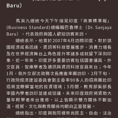
Baru
）
馬英九總統今天下午接見印度「商業標準報」
(
Business Standard
)總編輯巴魯博士（
Dr. Sanjaya
Baru
），代表政府與國人歡迎訪賓來訪。
總統表示，他曾於2007年6月訪問印度，對於該
國經濟成長迅速、資訊等科技發展進步、消費力增長
及在世界經濟舞台上角色提升等諸多成就留下深刻印
象。近一年來，印度許多重要訪賓包括國會議員、外
交官員、智庫學者及通訊與資訊科技官員來台；今年
1月，我外交部沈政務次長應邀率團訪印，2月下旬，
行政院經濟建設委員會劉主委率90多人的招商團赴印
招商並瞭解當地的投資環境；5月間，教育部吳部長
率國內學者訪印並達成協議，未來印度政府將資助大
量年輕學者來台進修，以上皆顯示雙方關係不斷加
溫，經貿、文化與教育關係均朝向正面發展。
總統指出，印度與我同樣崇尚民主、自由、法治