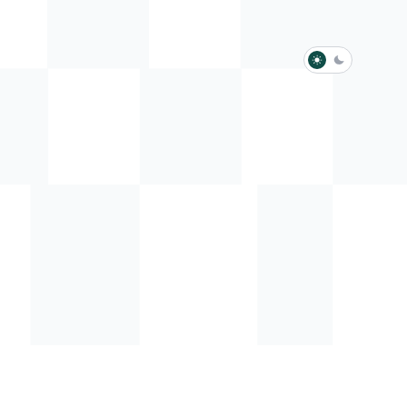
淺色模式
深色模式
防衛韌性委員會
動行程
歷任總統與副總統
展覽