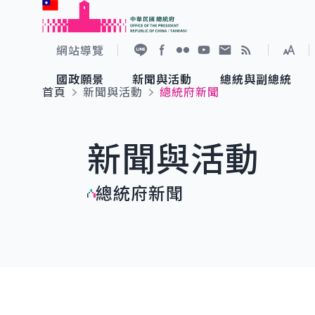
:::
跳到主要內容
中華民國總統府
網站導覽
展開
加入好友
Facebook
Flickr
YouTube
寫信給總統
RSS
國政願景
新聞與活動
總統與副總統
首頁
新聞與活動
總統府新聞
國政願景
新聞與活動
總統與副總統
參觀總統府
:::
新聞與活動
國家氣候變遷對策委員會
總統府新聞
賴清德總統
參觀資訊
總統府新聞
重要談話
影音頻道