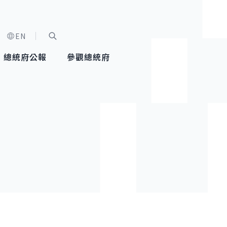
EN
字級選單
展開關鍵字搜尋
總統府公報
參觀總統府
健康台灣推動委員會
總統令
蕭美琴副總統
建築風華
全社會
每日活
行憲後
總統府
外交
網路相簿
國防