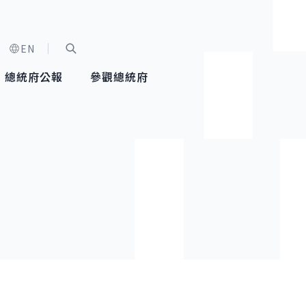
EN
字級選單
展開關鍵字搜尋
總統府公報
參觀總統府
健康台灣推動委員會
總統令
蕭美琴副總統
建築風華
全社會
每日活
行憲後
總統府
外交
網路相簿
國防