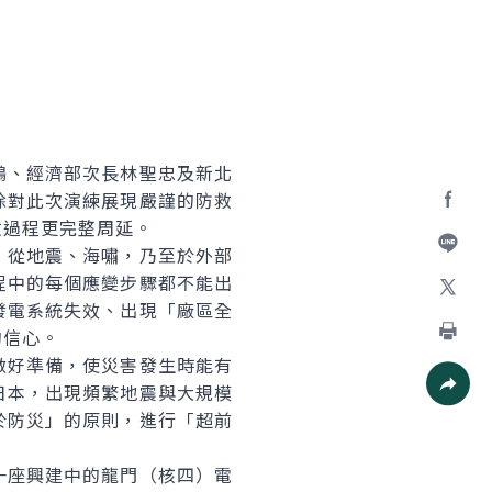
、經濟部次長林聖忠及新北
除對此次演練展現嚴謹的防救
救過程更完整周延。
Facebo
從地震、海嘯，乃至於外部
加入好
程中的每個應變步驟都不能出
發電系統失效、出現「廠區全
X
的信心。
列印
好準備，使災害發生時能有
日本，出現頻繁地震與大規模
社群分
於防災」的原則，進行「超前
座興建中的龍門（核四）電