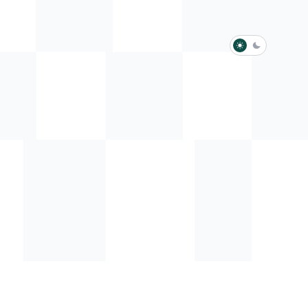
淺色模式
深色模式
防衛韌性委員會
動行程
歷任總統與副總統
展覽