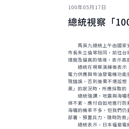
100年05月17日
總統視察「10
馬英九總統上午由國家安
市長朱立倫等陪同，前往台
措施及逼真的情境，表示高
總統在視察演練後表示，
電力供應與柴油發電機功能
現錯誤，否則後果不堪設想
黑」的狀況時，所應採取的
總統強調，地震與海嘯發
條不紊、應付自如地進行防
海嘯的機率不多，但我們仍
部署、預置兵力、隨時防救
總統表示，日本福島電廠