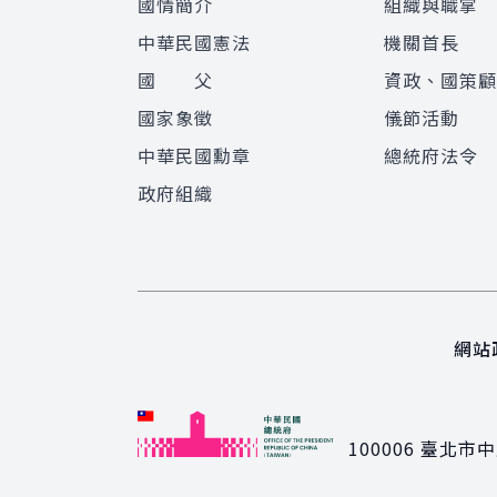
國情簡介
組織與職掌
中華民國憲法
機關首長
國 父
資政、國策
國家象徵
儀節活動
中華民國勳章
總統府法令
政府組織
網站
100006
臺北市中