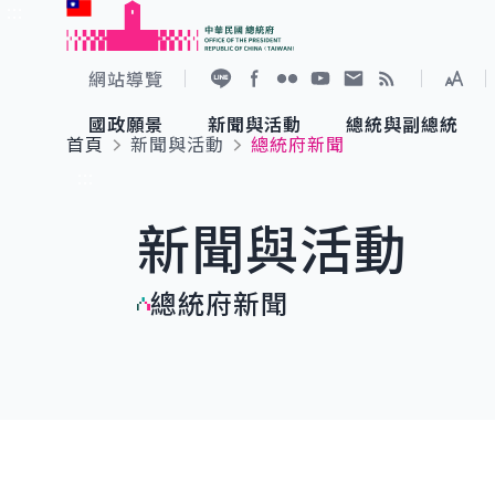
:::
跳到主要內容
中華民國總統府
網站導覽
展開
加入好友
Facebook
Flickr
YouTube
寫信給總統
RSS
國政願景
新聞與活動
總統與副總統
首頁
新聞與活動
總統府新聞
國政願景
新聞與活動
總統與副總統
參觀總統府
:::
新聞與活動
國家氣候變遷對策委員會
總統府新聞
賴清德總統
參觀資訊
總統府新聞
重要談話
影音頻道