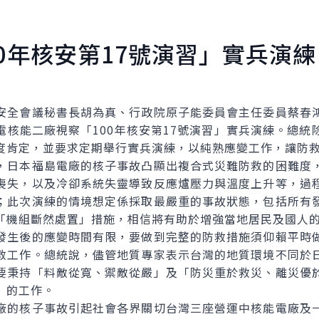
0年核安第17號演習」實兵演練
全會議秘書長胡為真、行政院原子能委員會主任委員蔡春鴻
電核能二廠視察「100年核安第17號演習」實兵演練。總統
度肯定，並要求定期舉行實兵演練，以純熟應變工作，讓防
日本福島電廠的核子事故凸顯出複合式災難防救的困難度，
喪失，以及冷卻系統失靈導致反應爐壓力與溫度上升等，過
；此次演練的情境想定係採取最嚴重的事故狀態，包括所有
「機組斷然處置」措施，相信將有助於增強當地居民及國人
生後的應變時間有限，要做到完整的防救措施須仰賴平時做
救工作。總統說，儘管地質專家表示台灣的地質環境不同於
要秉持「料敵從寬、禦敵從嚴」及「防災重於救災、離災優
」的工作。
的核子事故引起社會各界關切台灣三座營運中核能電廠及一