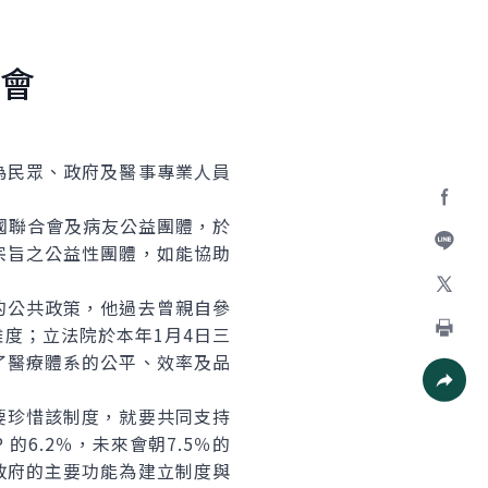
會
民眾、政府及醫事專業人員
國聯合會及病友公益團體，於
Facebo
宗旨之公益性團體，如能協助
加入好
公共政策，他過去曾親自參
X
度；立法院於本年1月4日三
列印
了醫療體系的公平、效率及品
社群分
珍惜該制度，就要共同支持
6.2％，未來會朝7.5％的
政府的主要功能為建立制度與