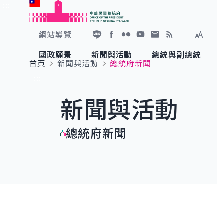
:::
跳到主要內容
中華民國總統府
網站導覽
展開
加入好友
Facebook
Flickr
YouTube
寫信給總統
RSS
國政願景
新聞與活動
總統與副總統
首頁
新聞與活動
總統府新聞
國政願景
新聞與活動
總統與副總統
參觀總統府
:::
新聞與活動
國家氣候變遷對策委員會
總統府新聞
賴清德總統
參觀資訊
總統府新聞
重要談話
影音頻道