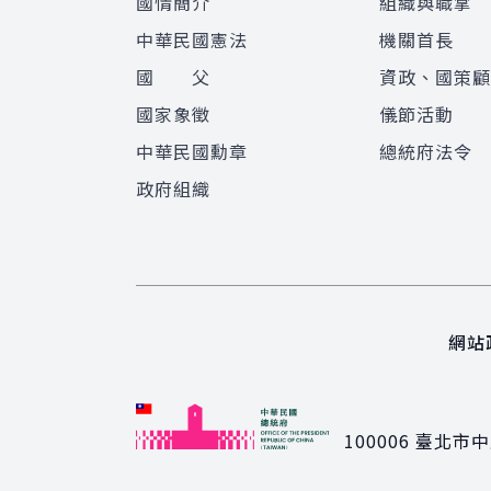
國情簡介
組織與職掌
中華民國憲法
機關首長
國 父
資政、國策
國家象徵
儀節活動
中華民國勳章
總統府法令
政府組織
網站
100006
臺北市中