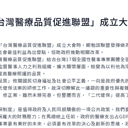
台灣醫療品質促進聯盟」成立大
台灣醫療品質促進聯盟」成立大會時，期勉該聯盟發揮做為
社會最佳利益為出發點，協助政府推動相關改革。
療品質促進聯盟」結合台灣17個全國性醫事專業團體全
監督醫事人力之利我組織，擴大關懷層面，蛻變為以利他為
提高醫療照護的品質。
質」攸關國民切身福祉及社會公平正義，一向是政府優先的
代健保法案的研修工作，故深切瞭解此一議題的重要性與複雜
」修正案，雖然未臻完善，但整體而言，「二代健保」提高
制度」是值得政府及人民同感驕傲的一項公共政策，我們要
龐大的財務壓力；在馬總統上任前，政府的醫療支出占GDP 的
事業要有美好的未來，必須要有改革的決心及創新的思維，