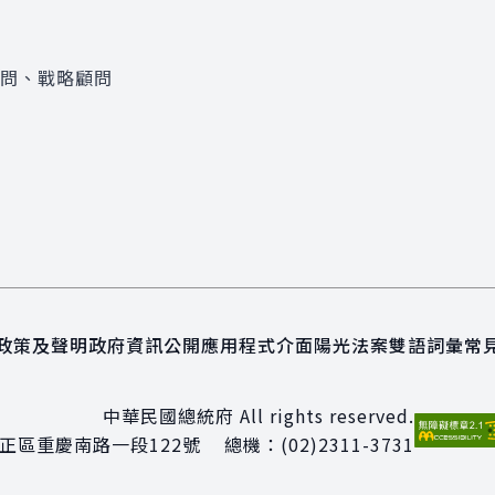
顧問、戰略顧問
政策及聲明
政府資訊公開
應用程式介面
陽光法案
雙語詞彙
常
中華民國總統府 All rights reserved.
正區重慶南路一段122號
總機：
(02)2311-3731