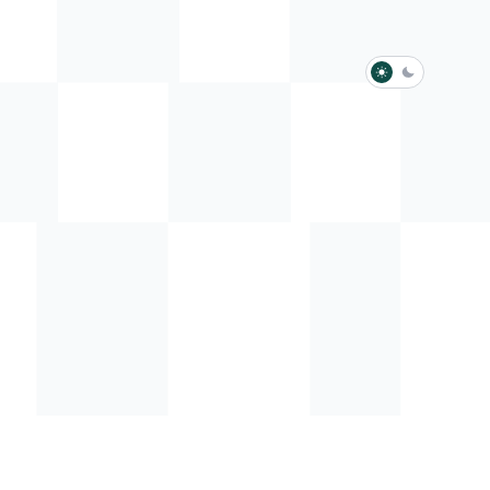
淺色模式
深色模式
防衛韌性委員會
動行程
歷任總統與副總統
展覽