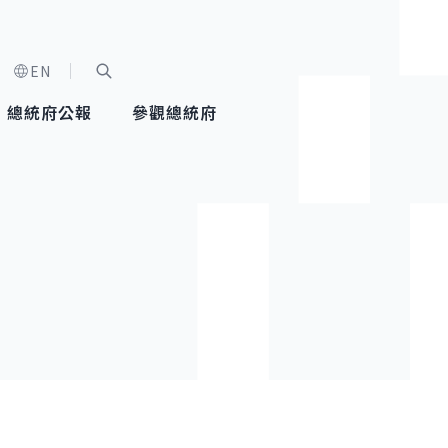
EN
字級選單
展開關鍵字搜尋
總統府公報
參觀總統府
健康台灣推動委員會
總統令
蕭美琴副總統
建築風華
全社會
每日活
行憲後
總統府
外交
網路相簿
國防