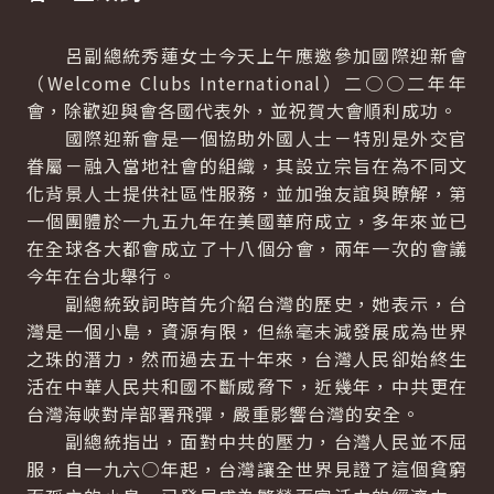
呂副總統秀蓮女士今天上午應邀參加國際迎新會
（Welcome Clubs International）二○○二年年
會，除歡迎與會各國代表外，並祝賀大會順利成功。
國際迎新會是一個協助外國人士－特別是外交官
眷屬－融入當地社會的組織，其設立宗旨在為不同文
化背景人士提供社區性服務，並加強友誼與瞭解，第
一個團體於一九五九年在美國華府成立，多年來並已
在全球各大都會成立了十八個分會，兩年一次的會議
今年在台北舉行。
副總統致詞時首先介紹台灣的歷史，她表示，台
灣是一個小島，資源有限，但絲毫未減發展成為世界
之珠的潛力，然而過去五十年來，台灣人民卻始終生
活在中華人民共和國不斷威脅下，近幾年，中共更在
台灣海峽對岸部署飛彈，嚴重影響台灣的安全。
副總統指出，面對中共的壓力，台灣人民並不屈
服，自一九六○年起，台灣讓全世界見證了這個貧窮