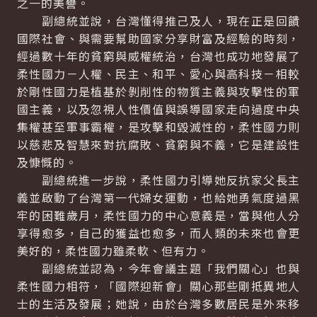
之一的美譽。
副總統並說，台灣懂得推己及人，現在正是回饋
國際社會、與需要幫助國家分享財富及經驗的時刻，
經過數十年的貧窮與威權統治，台灣也成功地發展了
柔性國力－人權、民主、和平、愛心與高科技－相較
於剛性國力是植基於剝削性的物質主義與攻擊性的軍
國主義，以及忽視人性價值與誤導國家走向過度中央
集權甚至軍事霸權，是攻擊和毀滅性的，柔性國力則
以慈悲及智慧來對抗腐敗、貧窮與不義，它是建設性
及慷慨的。
副總統進一步說，柔性國力引導她反抗家父長主
義並啟動了台灣第一代婦女運動，也給她勇氣度過黑
牢的困難歲月，柔性國力的中心意義是，當與他人分
享得愈多，自己的獲益也愈多，而人類的未來也會更
美好的，柔性國力雖柔軟、但有力。
副總統並認為，今年會議主題「我們關心」也與
柔性國力相符，「國際迎新會」關心那些剛抵異地人
士的生活及發展；她說，由於台灣多數居民是外來移