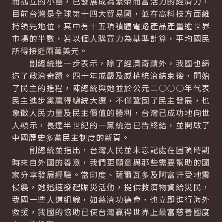
而孤立的小島，已發展成為繁榮而富活力的經濟力，
目前台灣是全球第十四大貿易國，並在高科技方面維
持領先地位，其中有十五項積體電路產品產量逾世界
市場的半數，若以個人購買力為基準計算，平均國民
所得接近兩萬美元。
副總統進一步表示，除了經濟奇蹟外，我國也締
造了政治奇蹟。四十年戒嚴及威權統治結束後，開始
了民主的進程，陳總統與她並於公元二○○○年代表
民主進步黨贏得總統大選，不僅鞏固了民主發展，也
象徵人民力量及民主價值的勝利，台灣已成功地向世
人顯示，長達半世紀的一黨統治已告終結，並開啟了
中國歷史多黨民主制度的新頁。
副總統並指出，台灣人民並未忘記處在困頓時期
時來自外國的善意，我們更願意與那些需要幫助的國
家分享發展經驗。當印度、薩爾瓦多及阿富汗受地震
侵襲，她迅速發起賑災活動，提供救濟物資給災民，
我國一些人道組織，如慈濟功德會，也立即進行海外
救援，我國的協助已使台灣贏得世界上最富慈善國度