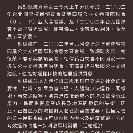
呂副總統秀蓮女士今天上午分別參加「二○○二
年台北國際捷運博覽會暨第四屆公共交通國際聯會
（ＵＩＴＰ）亞太區會議」及「二○○二年台北國際
春季電子暨光電展」開幕儀式，除應邀致詞外，並至
展示區參觀。
副總統在「二○○二年台北國際捷運博覽會暨第
四屆公共交通國際聯會亞太區會議」致詞時表示，她
很榮幸能參與該項盛會，相信藉由來自不同國家一千
多位公共交通專家的與會，不僅能裨益我國公共交通
建設，也能對運輸科技的進展提供貢獻。
副總統並以人體任督二脈來形容交通對社會的重
要性，她說，如果血管不通，人體將無法運作，同樣
地，若交通阻塞，則常造成後勤成本的增加並降低生
產力，進而影響產業成長及地區間發展的失衡，因
此，正如血液的流暢對人體健康至關重要，設備完善
的公共運輸系統亦可促進國內需求及經濟繁榮，它的
有效運作將進一步刺激區域發展、活絡經濟。
副總統也表示，除了達到快速、方便與安全外，