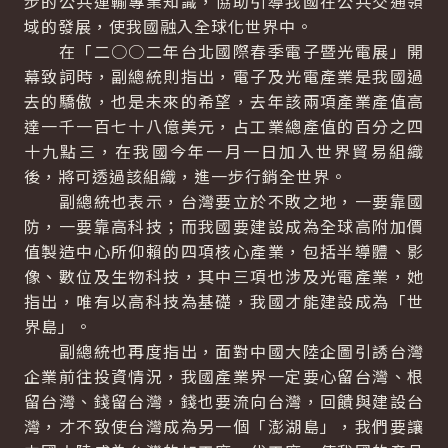
步的公共運輸專業知識，協助引導我國在公共交通領
域的發展，使我國融入全球化世界中。
在「二○○二年台北國際春季電子暨光電展」開
幕致詞時，副總統則指出，電子及光電產業是我國過
去的驕傲，也是未來的希望，去年該兩項產業產值高
達一千一百七十八億美元，占工業總產值的百分之四
十九點三，在我國今年一月一日加入世界貿易組織
後，將可透過該組織，進一步行銷全世界。
副總統也表示，台灣要立於不敗之地，一要靠國
防，一要靠高科技；而我國要建設成為全球高附加價
值製造中心所仰賴的四項核心產業，包括半導體、影
像、數位及生物科技，其中三項也涉及光電產業，她
指出，唯有以高科技為基礎，我國才能建設成為「世
界島」。
副總統也再度指出，面對中國大陸企圖引誘台灣
企業前往投資情況，我國產業界一定要心留台灣、根
留台灣、錢留台灣，錢也要流向台灣，回饋與建設台
灣，才不致使台灣成為另一個「澎湖島」，我們要讓