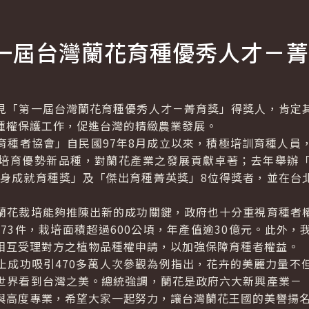
一屆台灣蘭花育種優秀人才－菁
「第一屆台灣蘭花育種優秀人才－菁育獎」得獎人，肯定其
種權保護工作，促進台灣的精緻農業發展。
者協會」自民國97年8月成立以來，積極培訓育種人員
培育優勢新品種，對蘭花產業之發展貢獻卓著；去年舉辦
終身成就育種獎」及「傑出育種菁英獎」8位得獎者，並在台
花裁培能夠推陳出新的成功關鍵，政府也十分重視育種者權
173件，栽培面積超過600公頃，年產值逾30億元。此外
相互受理對方之植物品種權申請，以加強保障育種者權益。
功吸引470多萬人次參觀為例指出，花卉的美麗力量不
世界看到台灣之美。總統強調，蘭花是政府六大新興產業－
與高度專業，希望大家一起努力，讓台灣蘭花王國的美譽揚