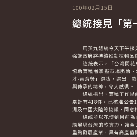
100年02月15日
總統接見「第
馬英九總統今天下午接見
強調政府將持續推動植物品
總統表示，「台灣蘭花育種
協助育種者掌握市場脈動、
才-菁育獎」選拔，選出「
與傳承的精神，令人感佩。
總統指出，育種工作是蘭
累計有418件，已核准公告
洲及中國大陸等協議，同意
總統並以花博到目前為止成
能展現台灣的軟實力，讓全
重點發展產業，具有高產值