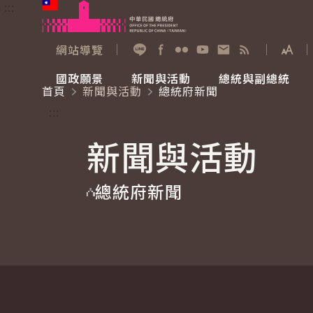
:::
跳到主要內容
中華民國總統府
網站導覽
展開
加入好友
Facebook
Flickr
YouTube
寫信給總統
RSS
國政願景
新聞與活動
總統與副總統
首頁
新聞與活動
總統府新聞
國政願景
新聞與活動
總統與副總統
參觀總統府
:::
新聞與活動
國家氣候變遷對策委員會
總統府新聞
賴清德總統
參觀資訊
總統府新聞
重要談話
影音頻道