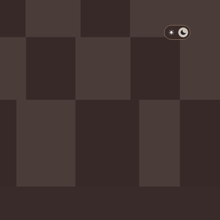
淺色模式
深色模式
防衛韌性委員會
動行程
歷任總統與副總統
展覽