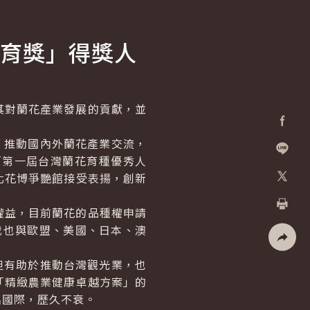
育獎」得獎人
對蘭花產業發展的貢獻，並
Facebo
，推動國內外蘭花產業交流，
「第一屆台灣蘭花育種優秀人
加入好
北花博爭艷館接受表揚，創新
X
益，目前蘭花的品種權申請
列印
，我也與歐盟、美國、日本、澳
社群分
但有助於推動台灣觀光業，也
「精緻農業健康卓越方案」的
名國際，歷久不衰。