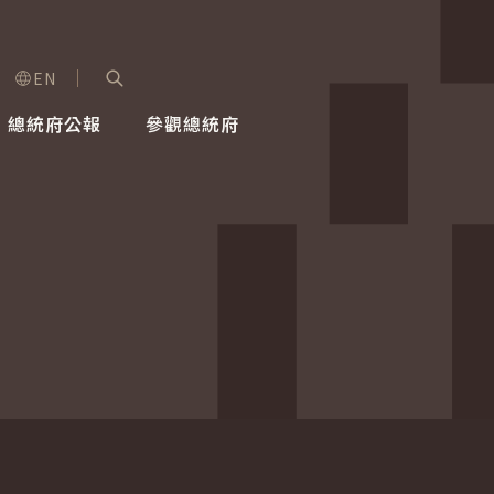
EN
字級選單
展開關鍵字搜尋
總統府公報
參觀總統府
健康台灣推動委員會
總統令
蕭美琴副總統
建築風華
全社會
每日活
行憲後
總統府
外交
網路相簿
國防