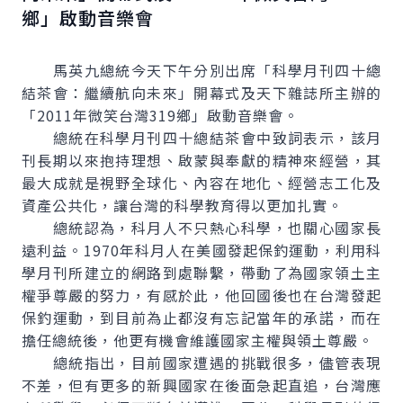
鄉」啟動音樂會
馬英九總統今天下午分別出席「科學月刊四十總
結茶會：繼續航向未來」開幕式及天下雜誌所主辦的
「2011年微笑台灣319鄉」啟動音樂會。
總統在科學月刊四十總結茶會中致詞表示，該月
刊長期以來抱持理想、啟蒙與奉獻的精神來經營，其
最大成就是視野全球化、內容在地化、經營志工化及
資產公共化，讓台灣的科學教育得以更加扎實。
總統認為，科月人不只熱心科學，也關心國家長
遠利益。1970年科月人在美國發起保釣運動，利用科
學月刊所建立的網路到處聯繫，帶動了為國家領土主
權爭尊嚴的努力，有感於此，他回國後也在台灣發起
保釣運動，到目前為止都沒有忘記當年的承諾，而在
擔任總統後，他更有機會維護國家主權與領土尊嚴。
總統指出，目前國家遭遇的挑戰很多，儘管表現
不差，但有更多的新興國家在後面急起直追，台灣應