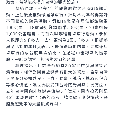
政策，希望能夠提升台灣的觀光設施。
總統強調，他在4年前即響應微笑台灣319鄉活
動，上任後更推動環島單車行，針對不同年齡群設計
不同距離的騎乘活動，例如16歲是在居住鄉鎮騎乘
100公里， 18歲是近鄉鎮騎乘500公里，20歲則是
1,000公里環島；而首次舉辦環島單車行活動，參加
人數即有5千多人，去年更增為2萬5千多人。根據參
與過活動的年輕人表示，最值得感動的是，完成環島
單車行的成就感無與倫比，在過程中也認識到從家
庭、報紙或課堂上無法學習到的台灣。
總統指出，目前全台約有2百家商店參與微笑台
灣活動，相信對國民旅遊會有很大的幫助，希望台灣
人民充分發揮善良、正直、勤奮、誠信、進取及包容
等核心價值，讓世界感受到台灣的光與熱；另方面，
去年台灣國內外旅遊產值約5千億元，國內投資則是
45年來成長數字最高的32%，這項數字應與旅館、餐
館及遊覽車的大量投資有關。