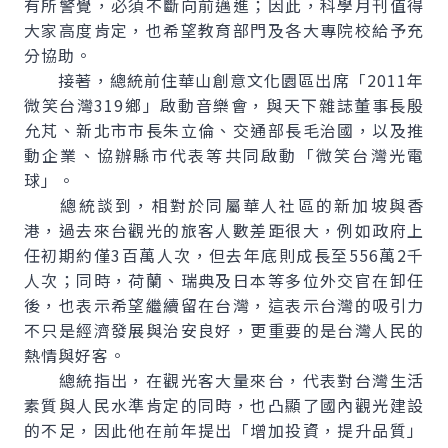
有所警覺，必須不斷向前邁進；因此，科學月刊值得
大家高度肯定，也希望教育部門及各大專院校給予充
分協助。
接著，總統前住華山創意文化園區出席「2011年
微笑台灣319鄉」啟動音樂會，與天下雜誌董事長殷
允芃、新北市市長朱立倫、交通部長毛治國，以及推
動企業、協辦縣市代表等共同啟動「微笑台灣光電
球」。
總統談到，相對於同屬華人社區的新加坡與香
港，過去來台觀光的旅客人數差距很大，例如政府上
任初期約僅3百萬人次，但去年底則成長至556萬2千
人次；同時，荷蘭、瑞典及日本等多位外交官在卸任
後，也表示希望繼續留在台灣，這表示台灣的吸引力
不只是經濟發展與治安良好，更重要的是台灣人民的
熱情與好客。
總統指出，在觀光客大量來台，代表對台灣生活
素質與人民水準肯定的同時，也凸顯了國內觀光建設
的不足，因此他在前年提出「增加投資，提升品質」