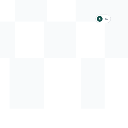
淺色模式
深色模式
防衛韌性委員會
動行程
歷任總統與副總統
展覽