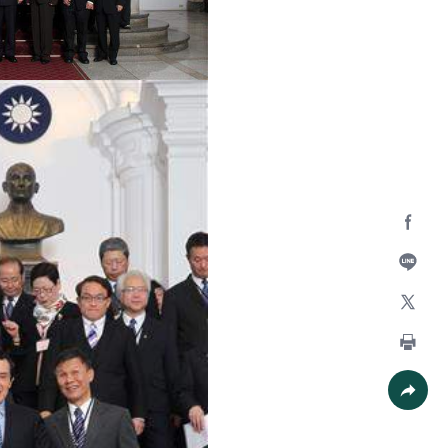
Facebo
加入好
X
列印
社群分