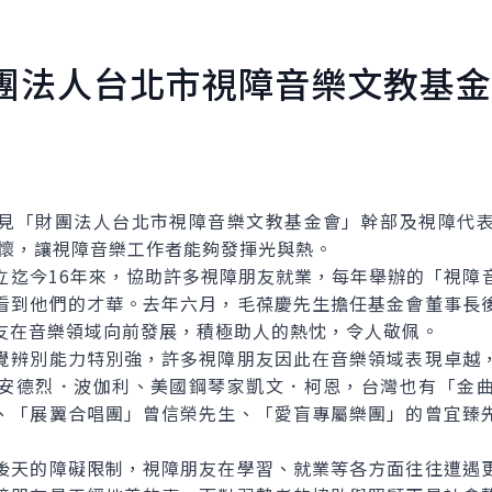
團法人台北市視障音樂文教基金
「財團法人台北市視障音樂文教基金會」幹部及視障代表
關懷，讓視障音樂工作者能夠發揮光與熱。
今16年來，協助許多視障朋友就業，每年舉辦的「視障
看到他們的才華。去年六月，毛葆慶先生擔任基金會董事長
友在音樂領域向前發展，積極助人的熱忱，令人敬佩。
辨別能力特別強，許多視障朋友因此在音樂領域表現卓越，
安德烈．波伽利、美國鋼琴家凱文．柯恩，台灣也有「金
、「展翼合唱團」曾信榮先生、「愛盲專屬樂團」的曾宜臻
天的障礙限制，視障朋友在學習、就業等各方面往往遭遇更