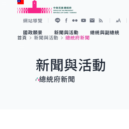
:::
跳到主要內容
中華民國總統府
網站導覽
展開
加入好友
Facebook
Flickr
YouTube
寫信給總統
RSS
國政願景
新聞與活動
總統與副總統
首頁
新聞與活動
總統府新聞
國政願景
新聞與活動
總統與副總統
參觀總統府
:::
新聞與活動
國家氣候變遷對策委員會
總統府新聞
賴清德總統
參觀資訊
總統府新聞
重要談話
影音頻道