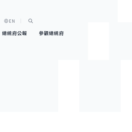
EN
字級選單
展開關鍵字搜尋
總統府公報
參觀總統府
健康台灣推動委員會
總統令
蕭美琴副總統
建築風華
全社會
每日活
行憲後
總統府
外交
網路相簿
國防