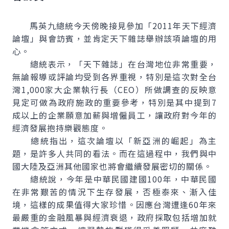
馬英九總統今天傍晚接見參加「2011年天下經濟
論壇」與會訪賓，並肯定天下雜誌舉辦該項論壇的用
心。
總統表示，「天下雜誌」在台灣地位非常重要，
無論報導或評論均受到各界重視，特別是這次對全台
灣1,000家大企業執行長（CEO）所做調查的反映意
見定可做為政府施政的重要參考，特別是其中提到7
成以上的企業願意加薪與增僱員工，讓政府對今年的
經濟發展抱持樂觀態度。
總統指出，這次論壇以「新亞洲的崛起」為主
題，是許多人共同的看法。而在這過程中，我們與中
國大陸及亞洲其他國家也將會繼續發展密切的關係。
總統說，今年是中華民國建國100年，中華民國
在非常艱苦的情況下生存發展，否極泰來、漸入佳
境，這樣的成果值得大家珍惜。因應台灣遭逢60年來
最嚴重的金融風暴與經濟衰退，政府採取包括增加就