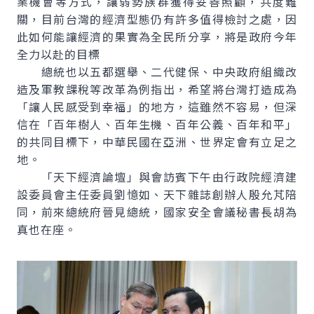
業機會等方式，讓弱勢族群獲得妥善照顧，共度難
關，目前台灣的經濟型態仍有許多值得檢討之處，因
此如何能讓經濟的果實為全民所分享，將是政府今年
全力以赴的目標
總統也以五都選舉、二代健保、中央政府組織改
造及軍教課稅等改革為例指出，希望將台灣打造成為
「讓人民感受到幸福」的地方，這雖然不容易，但深
信在「百年樹人、百年生機、百年公義、百年和平」
的共同目標下，中華民國在亞洲、世界定會有立足之
地。
「天下經濟論壇」與會訪賓下午由行政院經濟建
設委員會主任委員劉憶如、天下雜誌創辦人殷允芃陪
同，前來總統府晉見總統，國家安全會議秘書長胡為
真也在座。